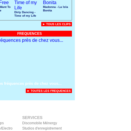
 Want To
Madonna - La Isla
e
Bonita
Dirty Dancing -
Time of my Life
► TOUS LES CLIPS
FREQUENCES
es fréquences près de chez vous...
► TOUTES LES FREQUENCES
SERVICES
ips
Discomobile Ménergy
/Electro
Studios d'enregistrement