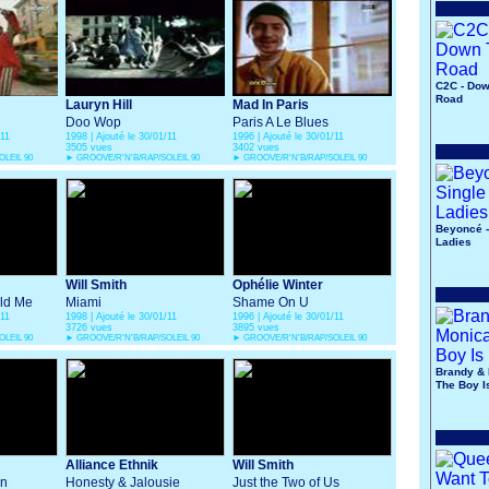
C2C - Do
Road
Lauryn Hill
Mad In Paris
Doo Wop
Paris A Le Blues
/11
1998 | Ajouté le 30/01/11
1996 | Ajouté le 30/01/11
3505 vues
3402 vues
LEIL 90
►
GROOVE/R'N'B/RAP/SOLEIL 90
►
GROOVE/R'N'B/RAP/SOLEIL 90
Beyoncé -
Ladies
Will Smith
Ophélie Winter
ld Me
Miami
Shame On U
/11
1998 | Ajouté le 30/01/11
1996 | Ajouté le 30/01/11
3726 vues
3895 vues
LEIL 90
►
GROOVE/R'N'B/RAP/SOLEIL 90
►
GROOVE/R'N'B/RAP/SOLEIL 90
Brandy & 
The Boy I
Alliance Ethnik
Will Smith
on
Honesty & Jalousie
Just the Two of Us