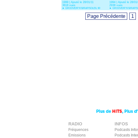
1999 | Ajouté le 28/01/11
1994 | Ajouté le 28/01
3618 vues
2938 vues
►
GROOVE/R'N'B/RAP/SOLEIL 90
►
GROOVE/R'N'B/RAP/SO
Page Précédente
1
RADIO
INFOS
Fréquences
Podcasts Info
Emissions
Podcasts Inte