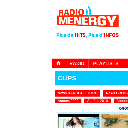
RADIO
PLAYLISTS
CLIPS
News DANCE/ELECTRO
News GROOV
Années 2020
Années 2010
Années
GROO