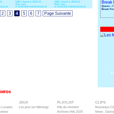
/11
1995 | Ajouté le 28/01/11
1998 | Ajouté le 28/01/11
3511 vues
3041 vues
Queen - I
LEIL 90
►
GROOVE/R'N'B/RAP/SOLEIL 90
►
GROOVE/R'N'B/RAP/SOLEIL 90
Break Fre
2
3
4
5
6
7
Page Suivante
L
JEUX
PLAYLIST
CLIPS
s Locales
Les jeux sur Ménergy
Hits du moment
Nouveaux Cl
rviews
Archives Hits 2025
News : Dance