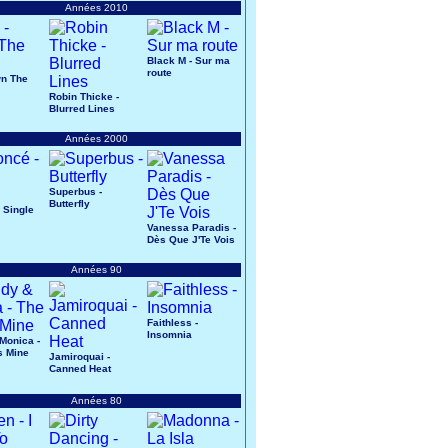
Années 2010
Black M - Sur ma
route
wn The
Robin Thicke -
Blurred Lines
Années 2000
Superbus -
Butterfly
 Single
Vanessa Paradis -
Dès Que J'Te Vois
Années 90
Faithless -
Insomnia
Monica -
s Mine
Jamiroquai -
Canned Heat
Années 80