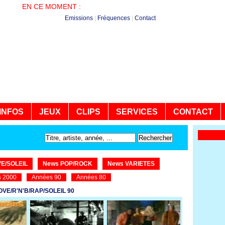
EN CE MOMENT :
PLUS DE HITS - NON STOP
Emissions
|
Fréquences
|
Contact
INFOS
JEUX
CLIPS
SERVICES
CONTACT
E/SOLEIL
News POP/ROCK
News VARIETES
 2000
Années 90
Années 80
VE/R'N'B/RAP/SOLEIL 90