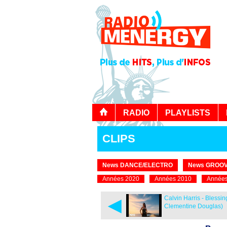
RADIO
PLAYLISTS
CLIPS
News DANCE/ELECTRO
News GROOV
Années 2020
Années 2010
Années
◄
Calvin Harris - Blessing
Clementine Douglas)