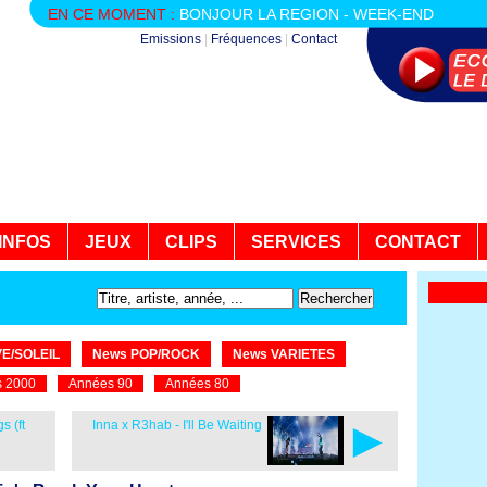
EN CE MOMENT :
BONJOUR LA REGION - WEEK-END
Emissions
|
Fréquences
|
Contact
INFOS
JEUX
CLIPS
SERVICES
CONTACT
E/SOLEIL
News POP/ROCK
News VARIETES
 2000
Années 90
Années 80
►
s (ft
Inna x R3hab - I'll Be Waiting