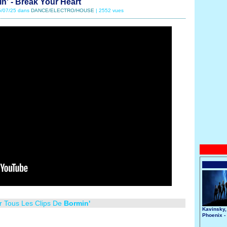
n' - Break Your Heart
05/07/25 dans
DANCE/ELECTRO/HOUSE
| 2552 vues
r Tous Les Clips De
Bormin'
Kavinsky,
Phoenix -
Nightcall