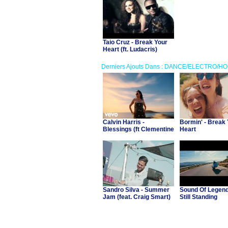
Taio Cruz - Break Your
Heart (ft. Ludacris)
Derniers Ajouts Dans : DANCE/ELECTRO/H
Calvin Harris -
Bormin' - Break
Blessings (ft Clementine
Heart
Douglas)
Sandro Silva - Summer
Sound Of Legend 
Jam (feat. Craig Smart)
Still Standing