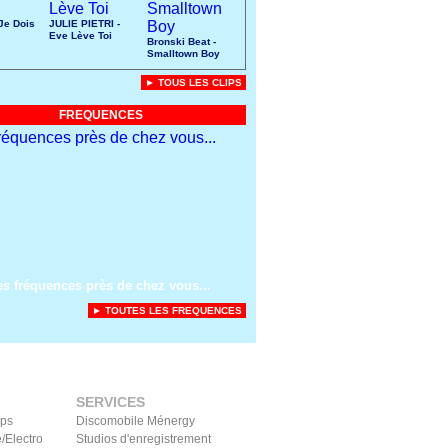
 Je Dois
JULIE PIETRI -
Eve Lève Toi
Bronski Beat -
Smalltown Boy
► TOUS LES CLIPS
FREQUENCES
es fréquences près de chez vous...
► TOUTES LES FREQUENCES
SERVICES
ips
Discomobile Ménergy
/Electro
Studios d'enregistrement