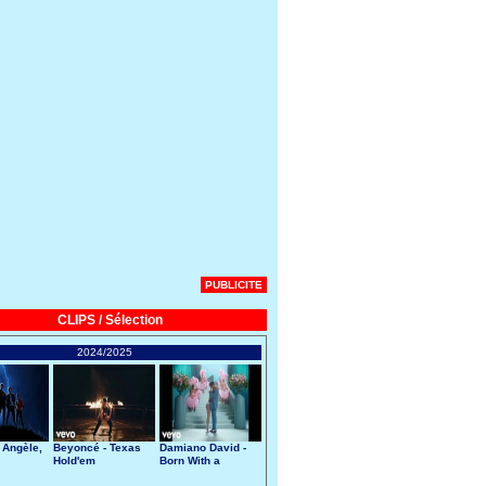
PUBLICITE
CLIPS / Sélection
2024/2025
 Angèle,
Beyoncé - Texas
Damiano David -
Hold'em
Born With a
Broken Heart