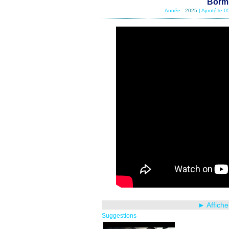
Bormi
Année :
2025
| Ajouté le 
► Affiche
Suggestions