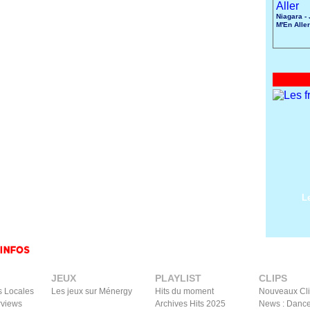
Niagara -
M'En Aller
L
JEUX
PLAYLIST
CLIPS
s Locales
Les jeux sur Ménergy
Hits du moment
Nouveaux Cl
rviews
Archives Hits 2025
News : Dance