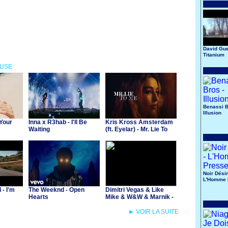
David Gue
Titanium
OUSE
Benassi B
Illusion
 Your
Inna x R3hab - I'll Be
Kris Kross Amsterdam
Waiting
(ft. Eyelar) - Mr. Lie To
Me
Noir Désir
L'Homme 
- I'm
The Weeknd - Open
Dimitri Vegas & Like
Hearts
Mike & W&W & Marnik -
Yeah
► VOIR LA SUITE