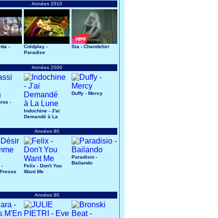
Années 2010
tta -
Coldplay -
Sia - Chandelier
Paradise
Années 2000
Duffy - Mercy
ros -
Indochine - J'ai
Demandé à La
Lune
Années 90
Paradisio -
Bailando
 -
Felix - Don't You
Presse
Want Me
Années 80