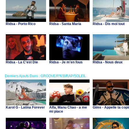
Ridsa - Porto Rico
Ridsa - Santa Maria
Ridsa - Dis moi tout
Ridsa - La C'est Die
Ridsa - Je m'en fous
Ridsa - Nous deux
Derniers Ajouts Dans : GROOVE/R'N'B/RAP/SOLEIL
Karol G - Latina Forever
Alfa, Manu Chao - a me
Gims - Appelle ta cop
mi piace