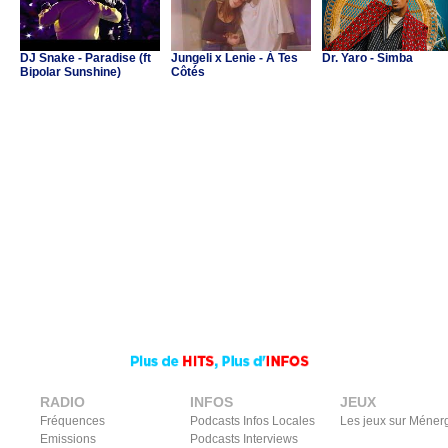
DJ Snake - Paradise (ft
Jungeli x Lenie - À Tes
Dr. Yaro - Simba
Bipolar Sunshine)
Côtés
RADIO
INFOS
JEUX
Fréquences
Podcasts Infos Locales
Les jeux sur Méner
Emissions
Podcasts Interviews