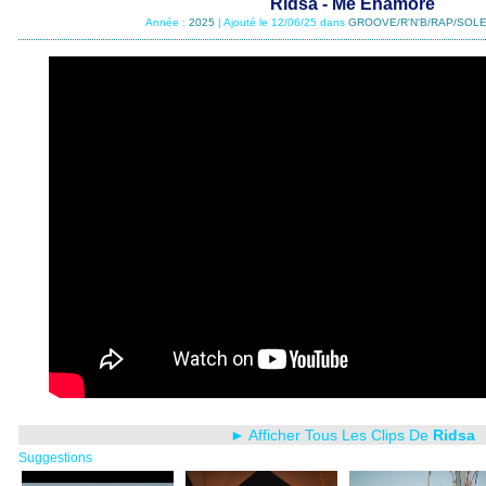
Ridsa - Me Enamore
Année :
2025
| Ajouté le 12/06/25 dans
GROOVE/R'N'B/RAP/SOLE
► Afficher Tous Les Clips De
Ridsa
Suggestions