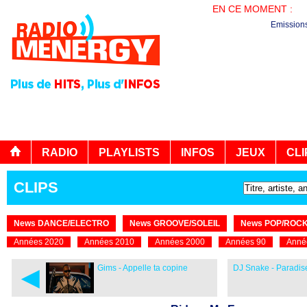
EN CE MOMENT :
PL
Emission
RADIO
PLAYLISTS
INFOS
JEUX
CLI
CLIPS
News DANCE/ELECTRO
News GROOVE/SOLEIL
News POP/ROC
Années 2020
Années 2010
Années 2000
Années 90
Anné
◄
Gims - Appelle ta copine
DJ Snake - Paradise 