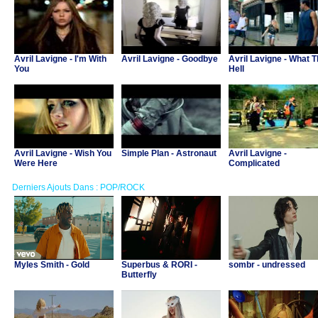
Avril Lavigne - I'm With
Avril Lavigne - Goodbye
Avril Lavigne - What 
You
Hell
Avril Lavigne - Wish You
Simple Plan - Astronaut
Avril Lavigne -
Were Here
Complicated
Derniers Ajouts Dans : POP/ROCK
Myles Smith - Gold
Superbus & RORI -
sombr - undressed
Butterfly