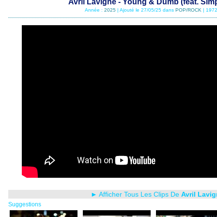
Avril Lavigne - Young & Dumb (feat. Simp
Année :
2025
| Ajouté le 27/05/25 dans
POP/ROCK
| 1972
► Afficher Tous Les Clips De
Avril Lavi
Suggestions