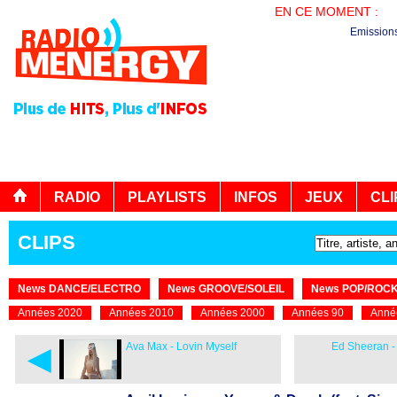
EN CE MOMENT :
PL
Emission
RADIO
PLAYLISTS
INFOS
JEUX
CLI
CLIPS
News DANCE/ELECTRO
News GROOVE/SOLEIL
News POP/ROC
Années 2020
Années 2010
Années 2000
Années 90
Anné
◄
Ava Max - Lovin Myself
Ed Sheeran -