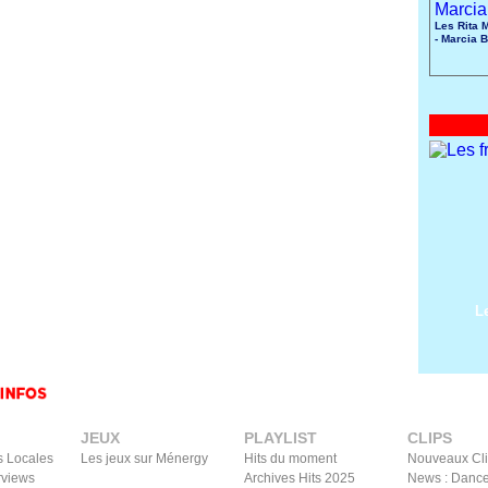
Les Rita 
- Marcia B
L
JEUX
PLAYLIST
CLIPS
s Locales
Les jeux sur Ménergy
Hits du moment
Nouveaux Cl
rviews
Archives Hits 2025
News : Dance