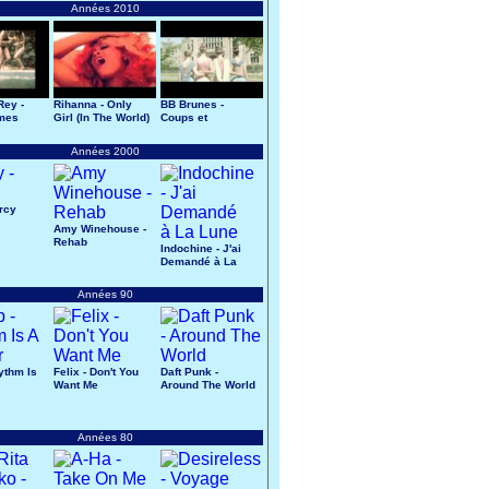
Années 2010
Rey -
Rihanna - Only
BB Brunes -
mes
Girl (In The World)
Coups et
Blessures
Années 2000
ercy
Amy Winehouse -
Rehab
Indochine - J'ai
Demandé à La
Lune
Années 90
ythm Is
Felix - Don't You
Daft Punk -
Want Me
Around The World
Années 80