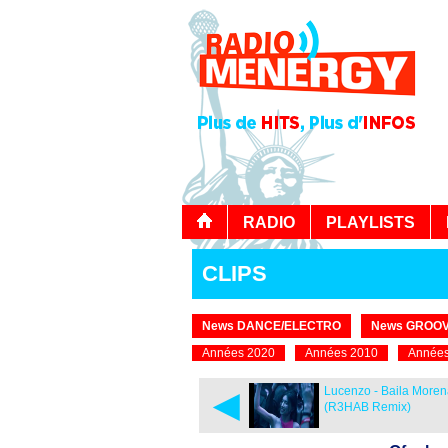
RADIO
PLAYLISTS
CLIPS
News DANCE/ELECTRO
News GROOV
Années 2020
Années 2010
Années
◄
Lucenzo - Baila More
(R3HAB Remix)