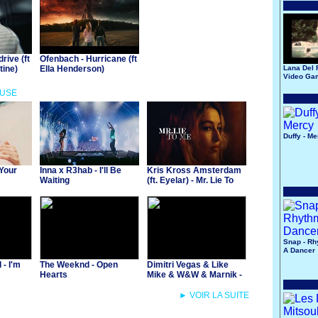
rive (ft
Ofenbach - Hurricane (ft
ine)
Ella Henderson)
Lana Del 
Video Ga
OUSE
Duffy - M
 Your
Inna x R3hab - I'll Be
Kris Kross Amsterdam
Waiting
(ft. Eyelar) - Mr. Lie To
Me
Snap - Rh
A Dancer
- I'm
The Weeknd - Open
Dimitri Vegas & Like
Hearts
Mike & W&W & Marnik -
Yeah
► VOIR LA SUITE