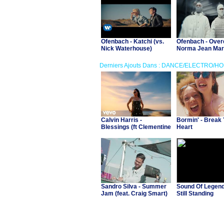
Ofenbach - Katchi (vs.
Ofenbach - Overd
Nick Waterhouse)
Norma Jean Mart
Derniers Ajouts Dans : DANCE/ELECTRO/H
Calvin Harris -
Bormin' - Break
Blessings (ft Clementine
Heart
Douglas)
Sandro Silva - Summer
Sound Of Legend 
Jam (feat. Craig Smart)
Still Standing