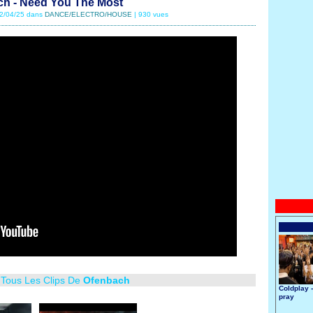
h - Need You The Most
22/04/25 dans
DANCE/ELECTRO/HOUSE
| 930 vues
 Tous Les Clips De
Ofenbach
Coldplay 
pray