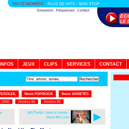
EN CE MOMENT :
PLUS DE HITS - NON STOP
Emissions
|
Fréquences
|
Contact
INFOS
JEUX
CLIPS
SERVICES
CONTACT
E/SOLEIL
News POP/ROCK
News VARIETES
 2000
Années 90
Années 80
►
na
WizTheMc, bees & honey -
Show Me Love