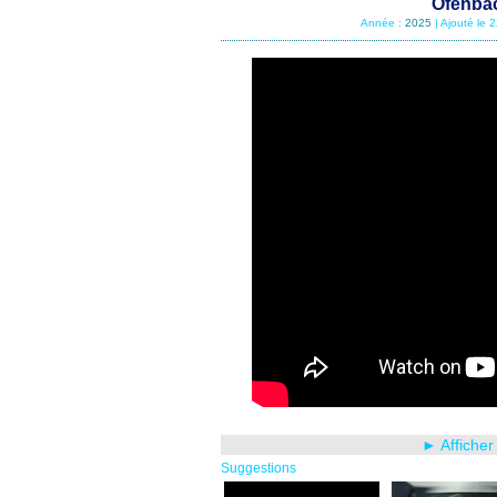
Ofenbac
Année :
2025
| Ajouté le 
► Afficher
Suggestions