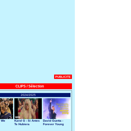
PUBLICITE
CLIPS / Sélection
2024/2025
- We
Karol G - Si Antes
David Guetta -
Te Hubiera
Forever Young
Conocido