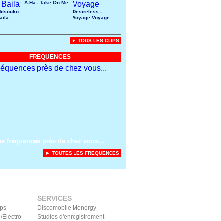
A-Ha - Take On Me
Mitsouko
Desireless -
aila
Voyage Voyage
► TOUS LES CLIPS
FREQUENCES
es fréquences près de chez vous...
► TOUTES LES FREQUENCES
SERVICES
ips
Discomobile Ménergy
/Electro
Studios d'enregistrement