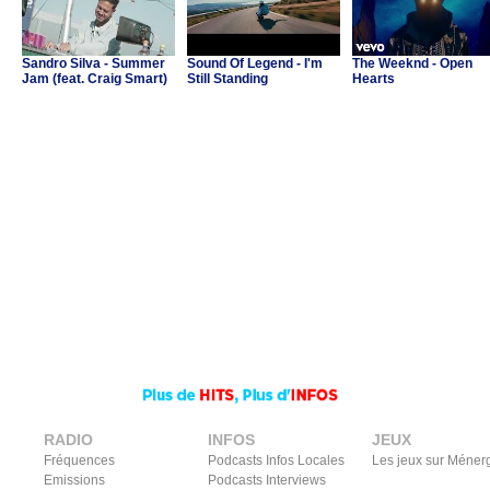
Sandro Silva - Summer
Sound Of Legend - I'm
The Weeknd - Open
Jam (feat. Craig Smart)
Still Standing
Hearts
RADIO
INFOS
JEUX
Fréquences
Podcasts Infos Locales
Les jeux sur Méner
Emissions
Podcasts Interviews