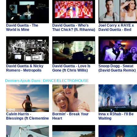
David Guetta - The
David Guetta - Who's
Joel Corry x RAYE x
World is Mine
That Chick? (ft. Rihanna)
David Guetta - Bed
David Guetta & Nicky
David Guetta - Love Is
Snoop Dogg - Sweat
Romero - Metropolis
Gone (ft Chris Willis)
(David Guetta Remix)
Derniers Ajouts Dans : DANCE/ELECTRO/HOUSE
Calvin Harris -
Bormin' - Break Your
Inna x R3hab - I'll Be
Blessings (ft Clementine
Heart
Waiting
Douglas)