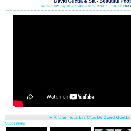
David Guetta & Sia - Beautiful Peo
Année :
2025
| Ajouté le 15/03/25 dans
DANCE/ELECTRO/HOUS
► Afficher Tous Les Clips De
David Guetta 
Suggestions