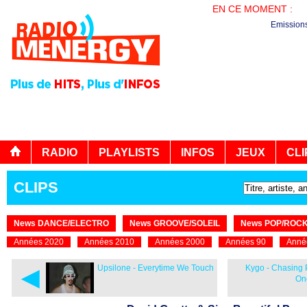
EN CE MOMENT :
EN
Emission
RADIO
PLAYLISTS
INFOS
JEUX
CLI
CLIPS
News DANCE/ELECTRO
News GROOVE/SOLEIL
News POP/ROC
Années 2020
Années 2010
Années 2000
Années 90
Anné
◄
Upsilone - Everytime We Touch
Kygo - Chasing P
On