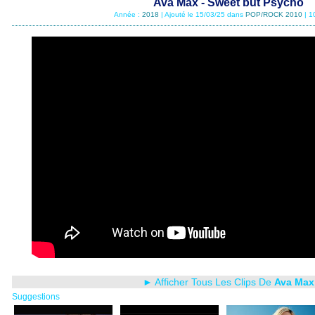
Ava Max - Sweet but Psycho
Année :
2018
| Ajouté le 15/03/25 dans
POP/ROCK 2010
| 1
► Afficher Tous Les Clips De
Ava Max
Suggestions