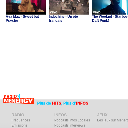
Ava Max - Sweet but
Indochine - Un été
The Weeknd - Starboy 
Psycho
français
Daft Punk)
RADIO
INFOS
JEUX
Fréquences
Podcasts Infos Locales
Les jeux sur Méner
Emissions
Podcasts Interviews