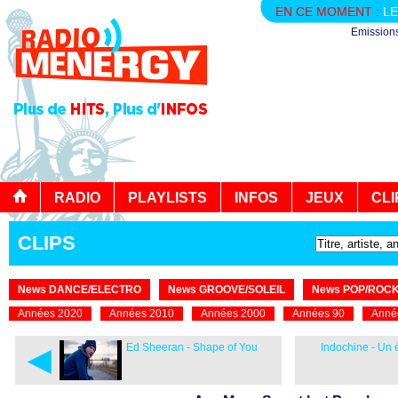
EN CE MOMENT :
LE
Emission
RADIO
PLAYLISTS
INFOS
JEUX
CLI
CLIPS
News DANCE/ELECTRO
News GROOVE/SOLEIL
News POP/ROC
Années 2020
Années 2010
Années 2000
Années 90
Anné
◄
Ed Sheeran - Shape of You
Indochine - Un é