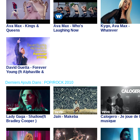
Ava Max - Kings &
Ava Max - Who's
Kygo, Ava Max -
Queens
Laughing Now
Whatever
David Guetta - Forever
Young (ft Alphaville &
Ava Max)
Derniers Ajouts Dans : POP/ROCK 2010
Lady Gaga - Shallow(ft
Jain - Makeba
Calogero - Je joue de 
Bradley Cooper )
musique