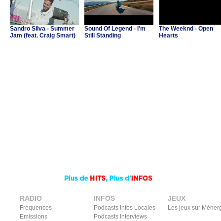
Sandro Silva - Summer
Sound Of Legend - I'm
The Weeknd - Open
Jam (feat. Craig Smart)
Still Standing
Hearts
RADIO
INFOS
JEUX
Fréquences
Podcasts Infos Locales
Les jeux sur Méner
Emissions
Podcasts Interviews