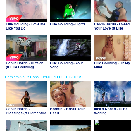
Ellie Goulding - Love Me
Ellie Goulding - Lights
Calvin Harris - I Need
Like You Do
Your Love (ft Ellie
Goulding)
Calvin Harris - Outside
Ellie Goulding - Your
Ellie Goulding - On My
(ft Ellie Goulding)
Song
Mind
Derniers Ajouts Dans : DANCE/ELECTRO/HOUSE
Calvin Harris -
Bormin' - Break Your
Inna x R3hab - I'll Be
Blessings (ft Clementine
Heart
Waiting
Douglas)