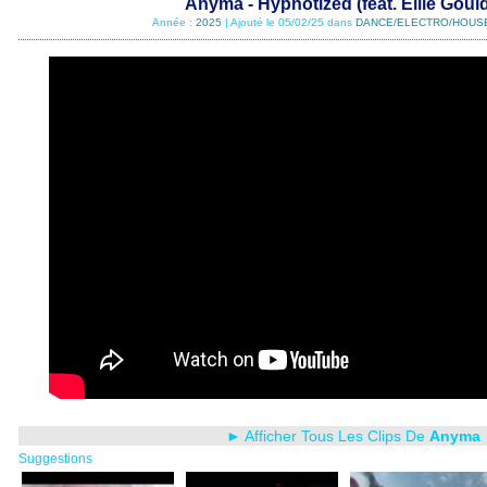
Anyma - Hypnotized (feat. Ellie Goul
Année :
2025
| Ajouté le 05/02/25 dans
DANCE/ELECTRO/HOUS
► Afficher Tous Les Clips De
Anyma
Suggestions