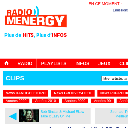
EN CE MOMENT :
EN
Emission
RADIO
PLAYLISTS
INFOS
JEUX
CLI
CLIPS
News DANCE/ELECTRO
News GROOVE/SOLEIL
News POP/ROC
Années 2020
Années 2010
Années 2000
Années 90
Anné
◄
Bob Sinclar & Michael Ekow -
Stromae, 
Take It Easy On Me
Meilleu