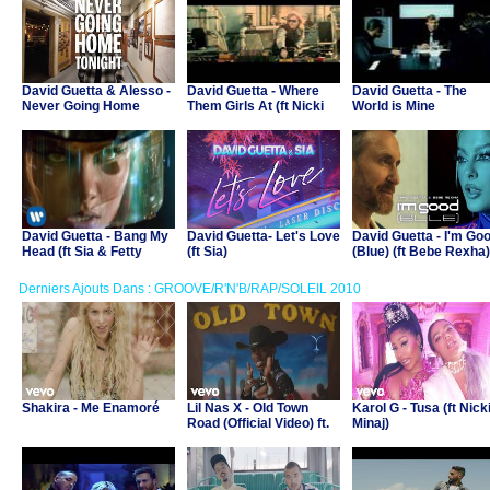
David Guetta & Alesso -
David Guetta - Where
David Guetta - The
Never Going Home
Them Girls At (ft Nicki
World is Mine
Tonight (Ft Madison
Minaj, Flo Rida)
Love)
David Guetta - Bang My
David Guetta- Let's Love
David Guetta - I'm Go
Head (ft Sia & Fetty
(ft Sia)
(Blue) (ft Bebe Rexha)
Wap)
Derniers Ajouts Dans : GROOVE/R'N'B/RAP/SOLEIL 2010
Shakira - Me Enamoré
Lil Nas X - Old Town
Karol G - Tusa (ft Nick
Road (Official Video) ft.
Minaj)
Billy Ray Cyrus