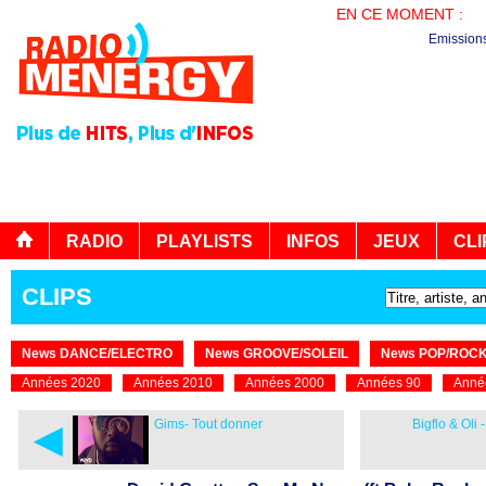
EN CE MOMENT :
BO
Emission
RADIO
PLAYLISTS
INFOS
JEUX
CLI
CLIPS
News DANCE/ELECTRO
News GROOVE/SOLEIL
News POP/ROC
Années 2020
Années 2010
Années 2000
Années 90
Anné
◄
Gims- Tout donner
Bigflo & Ol