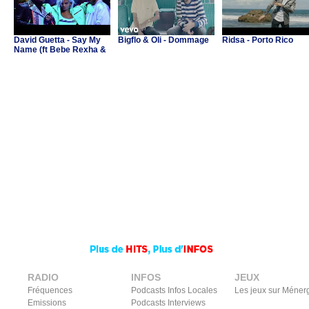
David Guetta - Say My
Bigflo & Oli - Dommage
Ridsa - Porto Rico
Name (ft Bebe Rexha &
J Balvin)
RADIO
INFOS
JEUX
Fréquences
Podcasts Infos Locales
Les jeux sur Méner
Emissions
Podcasts Interviews