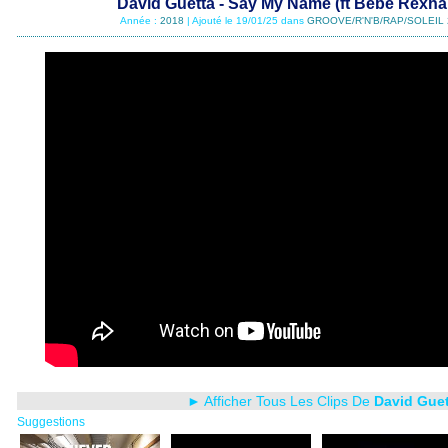
David Guetta - Say My Name (ft Bebe Rexha 
Année :
2018
| Ajouté le 19/01/25 dans
GROOVE/R'N'B/RAP/SOLEIL 
► Afficher Tous Les Clips De
David Guet
Suggestions