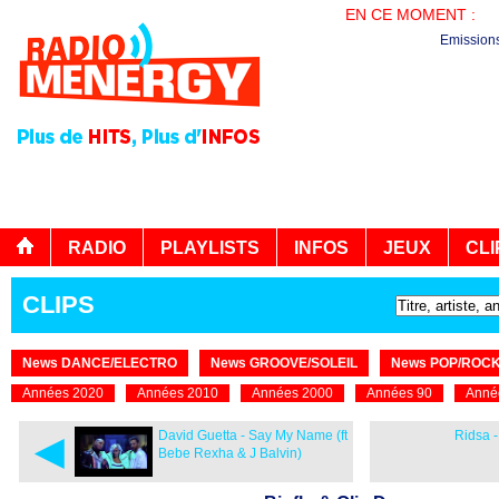
EN CE MOMENT :
PL
Emission
RADIO
PLAYLISTS
INFOS
JEUX
CLI
CLIPS
News DANCE/ELECTRO
News GROOVE/SOLEIL
News POP/ROC
Années 2020
Années 2010
Années 2000
Années 90
Anné
◄
David Guetta - Say My Name (ft
Ridsa -
Bebe Rexha & J Balvin)