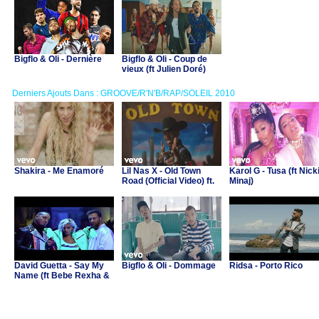
Bigflo & Oli - Dernière
Bigflo & Oli - Coup de
vieux (ft Julien Doré)
Derniers Ajouts Dans : GROOVE/R'N'B/RAP/SOLEIL 2010
Shakira - Me Enamoré
Lil Nas X - Old Town
Karol G - Tusa (ft Nick
Road (Official Video) ft.
Minaj)
Billy Ray Cyrus
David Guetta - Say My
Bigflo & Oli - Dommage
Ridsa - Porto Rico
Name (ft Bebe Rexha &
J Balvin)