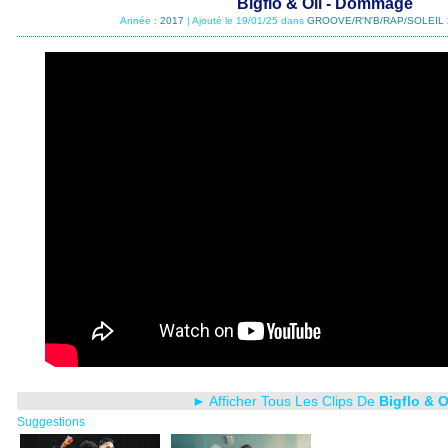
Bigflo & Oli - Dommage
Année :
2017
| Ajouté le 19/01/25 dans
GROOVE/R'N'B/RAP/SOLEIL 
► Afficher Tous Les Clips De
Bigflo & O
Suggestions