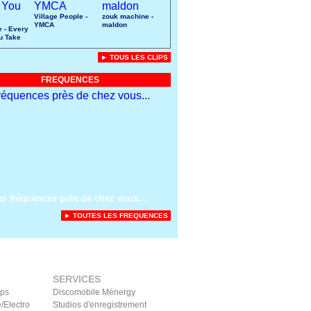
Village People -
zouk machine -
YMCA
maldon
e - Every
u Take
► TOUS LES CLIPS
FREQUENCES
es fréquences près de chez vous...
► TOUTES LES FREQUENCES
SERVICES
ips
Discomobile Ménergy
/Electro
Studios d'enregistrement