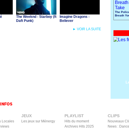
The Polic
Breath Yo
té
The Weeknd - Starboy (ft
Imagine Dragons -
Daft Punk)
Believer
► VOIR LA SUITE
L
JEUX
PLAYLIST
CLIPS
s Locales
Les jeux sur Ménergy
Hits du moment
Nouveaux Cl
rviews
Archives Hits 2025
News : Dance