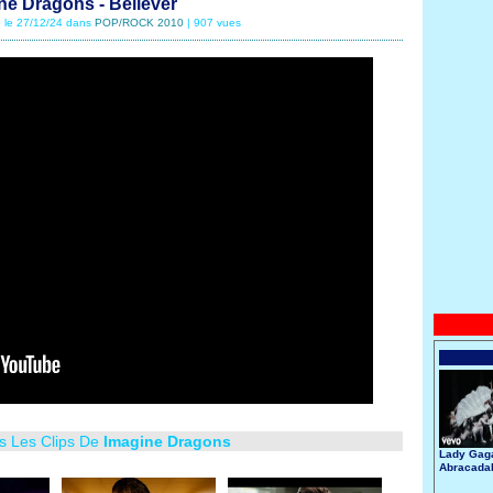
ne Dragons - Believer
é le 27/12/24 dans
POP/ROCK 2010
| 907 vues
us Les Clips De
Imagine Dragons
Lady Gaga
Abracada