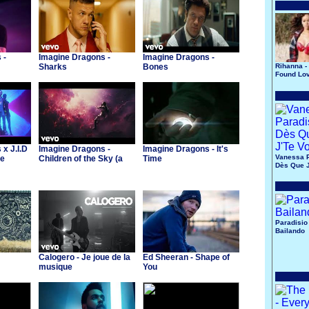
 -
Imagine Dragons -
Imagine Dragons -
Sharks
Bones
Rihanna -
Found Lo
x J.I.D
Imagine Dragons -
Imagine Dragons - It's
Vanessa P
he
Children of the Sky (a
Time
Dès Que J
eague of
Starfield song)
Paradisio 
Bailando
Calogero - Je joue de la
Ed Sheeran - Shape of
musique
You