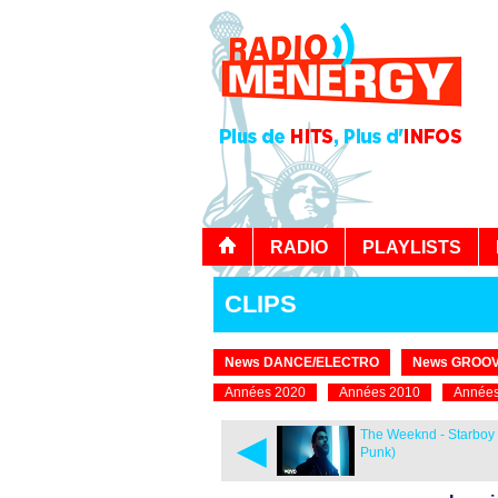
RADIO
PLAYLISTS
CLIPS
News DANCE/ELECTRO
News GROOV
Années 2020
Années 2010
Années
◄
The Weeknd - Starboy (
Punk)