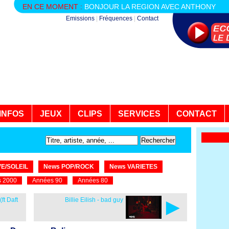
EN CE MOMENT :
BONJOUR LA REGION AVEC ANTHONY
Emissions
|
Fréquences
|
Contact
INFOS
JEUX
CLIPS
SERVICES
CONTACT
E/SOLEIL
News POP/ROCK
News VARIETES
 2000
Années 90
Années 80
►
ft Daft
Billie Eilish - bad guy