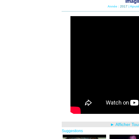
Imagi
Année :
2017
| Ajout
► Afficher To
Suggestions