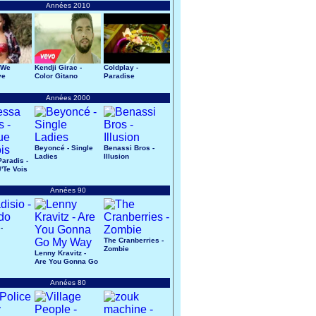
Années 2010
 We
Kendji Girac -
Coldplay -
ve
Color Gitano
Paradise
Années 2000
Beyoncé - Single
Benassi Bros -
Ladies
Illusion
aradis -
'Te Vois
Années 90
-
The Cranberries -
Zombie
Lenny Kravitz -
Are You Gonna Go
My Way
Années 80