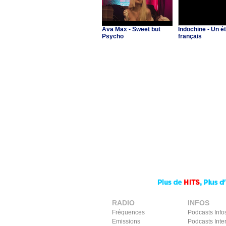
Ava Max - Sweet but
Indochine - Un é
Psycho
français
RADIO
INFOS
Fréquences
Podcasts Info
Emissions
Podcasts Inte