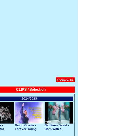
PUBLICITE
CLIPS / Sélection
2024/2025
 -
David Guetta -
Damiano David -
bra
Forever Young
Born With a
Broken Heart