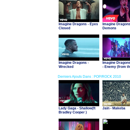
Imagine Dragons - Eyes
Imagine Dragons
Closed
Demons
Imagine Dragons -
Imagine Dragons 
Wrecked
- Enemy (from t
series Arcane L
Legends)
Derniers Ajouts Dans : POP/ROCK 2010
Lady Gaga - Shallow(ft
Jain - Makeba
Bradley Cooper )