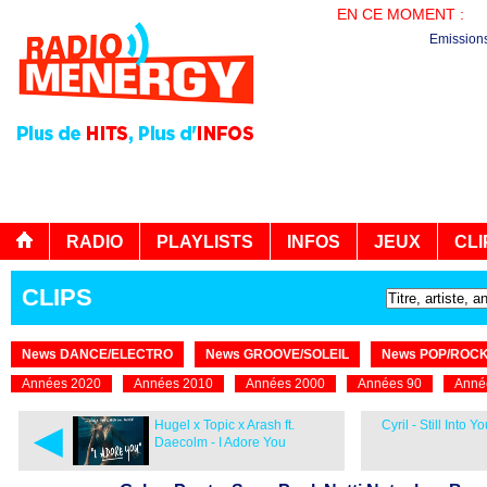
EN CE MOMENT :
LE
Emission
RADIO
PLAYLISTS
INFOS
JEUX
CLI
CLIPS
News DANCE/ELECTRO
News GROOVE/SOLEIL
News POP/ROC
Années 2020
Années 2010
Années 2000
Années 90
Anné
◄
Hugel x Topic x Arash ft.
Cyril - Still Into Y
Daecolm - I Adore You