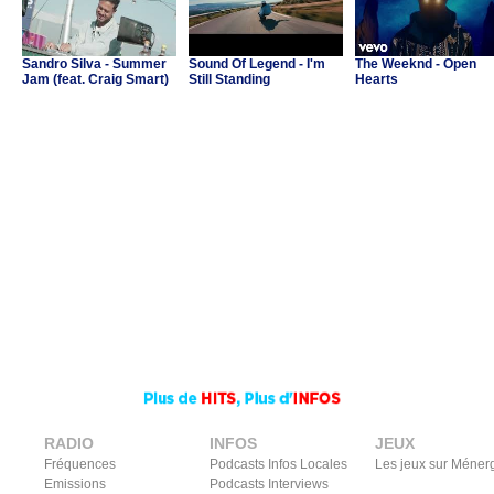
Sandro Silva - Summer
Sound Of Legend - I'm
The Weeknd - Open
Jam (feat. Craig Smart)
Still Standing
Hearts
RADIO
INFOS
JEUX
Fréquences
Podcasts Infos Locales
Les jeux sur Méner
Emissions
Podcasts Interviews