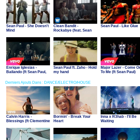
Sean Paul - She Doesn't
Clean Bandit -
Sean Paul - Like Glue
Mind
Rockabye (feat. Sean
Paul & Anne-Marie)
Enrique Iglesias -
Sean Paul ft. Zaho - Hold
Major Lazer - Come O
Bailando (ft Sean Paul,
my hand
To Me (ft Sean Paul)
Descemer Bueno, Gente
De Zona)
Derniers Ajouts Dans : DANCE/ELECTRO/HOUSE
Calvin Harris -
Bormin' - Break Your
Inna x R3hab - I'll Be
Blessings (ft Clementine
Heart
Waiting
Douglas)