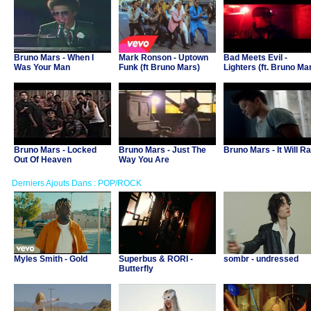
Bruno Mars - When I
Mark Ronson - Uptown
Bad Meets Evil -
Was Your Man
Funk (ft Bruno Mars)
Lighters (ft. Bruno Ma
Bruno Mars - Locked
Bruno Mars - Just The
Bruno Mars - It Will Ra
Out Of Heaven
Way You Are
Derniers Ajouts Dans : POP/ROCK
Myles Smith - Gold
Superbus & RORI -
sombr - undressed
Butterfly