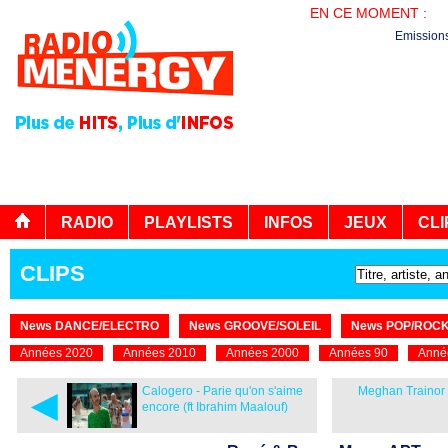
EN CE MOMENT :
PL
Emission
RADIO
PLAYLISTS
INFOS
JEUX
CLI
CLIPS
News DANCE/ELECTRO
News GROOVE/SOLEIL
News POP/ROC
Années 2020
Années 2010
Années 2000
Années 90
Anné
◄
Calogero - Parie qu'on s'aime
Meghan Trainor 
encore (ft Ibrahim Maalouf)