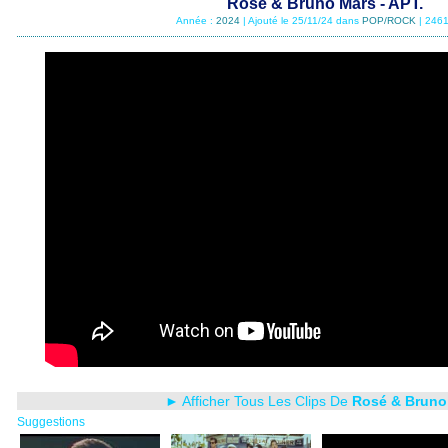
Rosé & Bruno Mars - APT.
Année :
2024
| Ajouté le 25/11/24 dans
POP/ROCK
| 2461
► Afficher Tous Les Clips De
Rosé & Bruno
Suggestions