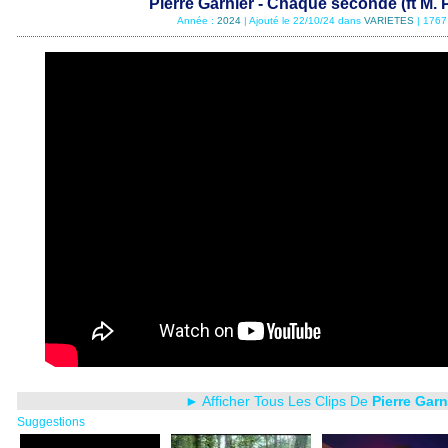
Pierre Garnier - Chaque seconde (ft M. 
Année :
2024
| Ajouté le 22/10/24 dans
VARIETES
| 1767
► Afficher Tous Les Clips De
Pierre Garn
Suggestions