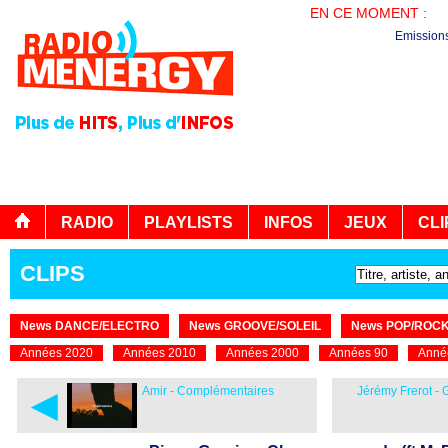
EN CE MOMENT :
PL
Emission
RADIO
PLAYLISTS
INFOS
JEUX
CLI
CLIPS
News DANCE/ELECTRO
News GROOVE/SOLEIL
News POP/ROC
Années 2020
Années 2010
Années 2000
Années 90
Anné
◄
Amir - Complémentaires
Jérémy Frerot -