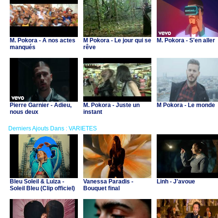
M. Pokora - A nos actes
M Pokora - Le jour qui se
M. Pokora - S'en aller
manqués
rêve
Pierre Garnier - Adieu,
M. Pokora - Juste un
M Pokora - Le monde
nous deux
instant
Derniers Ajouts Dans : VARIETES
Bleu Soleil & Luiza -
Vanessa Paradis -
Linh - J'avoue
Soleil Bleu (Clip officiel)
Bouquet final