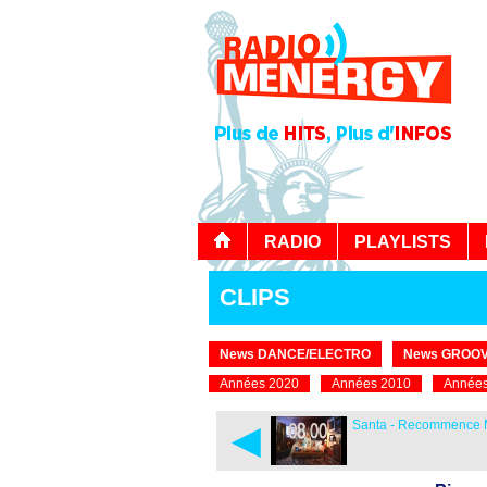
RADIO
PLAYLISTS
CLIPS
News DANCE/ELECTRO
News GROOV
Années 2020
Années 2010
Années
◄
Santa - Recommence 