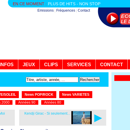
EN CE MOMENT :
PLUS DE HITS - NON STOP
Emissions
|
Fréquences
|
Contact
INFOS
JEUX
CLIPS
SERVICES
CONTACT
E/SOLEIL
News POP/ROCK
News VARIETES
 2000
Années 90
Années 80
►
Moi
Kendji Girac - Si seulement...