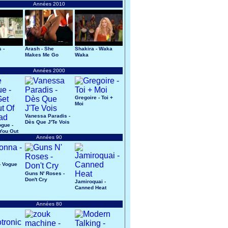
Années 2010
 -
Arash - She
Shakira - Waka
Makes Me Go
Waka
s
Années 2000
Gregoire - Toi +
Moi
Vanessa Paradis -
Dès Que J'Te Vois
ogue -
 You Out
ad
Années 90
- Vogue
Guns N' Roses -
Don't Cry
Jamiroquai -
Canned Heat
Années 80