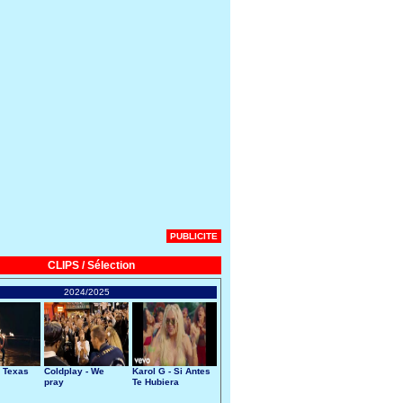
PUBLICITE
CLIPS / Sélection
2024/2025
 Texas
Coldplay - We
Karol G - Si Antes
pray
Te Hubiera
Conocido