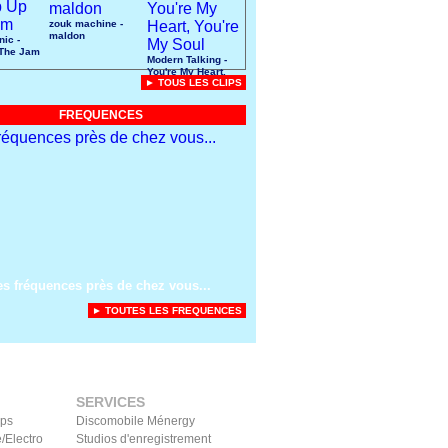
zouk machine -
maldon
nic -
The Jam
Modern Talking -
You're My Heart,
► TOUS LES CLIPS
You're My Soul
FREQUENCES
es fréquences près de chez vous...
► TOUTES LES FREQUENCES
SERVICES
ips
Discomobile Ménergy
/Electro
Studios d'enregistrement