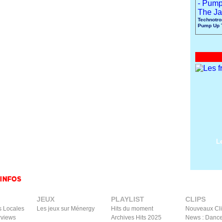
Technotro
Pump Up 
L
JEUX
PLAYLIST
CLIPS
s Locales
Les jeux sur Ménergy
Hits du moment
Nouveaux Cl
rviews
Archives Hits 2025
News : Dance