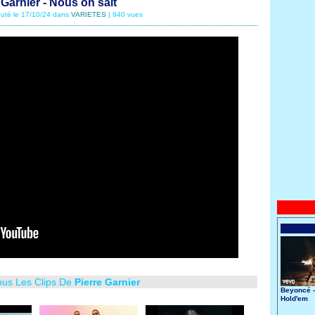
 Garnier - Nous on sait
outé le 17/10/24 dans
VARIETES
| 940 vues
ous Les Clips De
Pierre Garnier
Beyoncé -
Hold'em