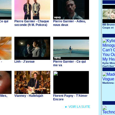
Ce qui
Pierre Garnier - Chaque
Pierre Garnier - Adieu,
seconde (ft M. Pokora)
nous deux
BB Brunes
Coups et
Blessure
 -
Linh - J'avoue
Pierre Garnier - Ce qui
Kylie Min
me va
Can't Get
Of My He
Madonna 
illes,
Vianney - Hallelujah
Florent Pagny - T’Aimer
Encore
► VOIR LA SUITE