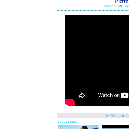
Pierre
Année :
2024
| Aj
► Afficher T
Suggestions