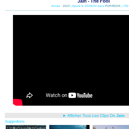
Jain - The Fool
Année :
2023
| Ajouté le 25/09/24 dans
POP/ROCK
| 750
► Afficher Tous Les Clips De
Jain
Suggestions