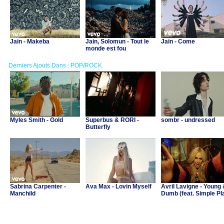
Jain - Makeba
Jain, Solomun - Tout le
Jain - Come
monde est fou
Derniers Ajouts Dans : POP/ROCK
Myles Smith - Gold
Superbus & RORI -
sombr - undressed
Butterfly
Sabrina Carpenter -
Ava Max - Lovin Myself
Avril Lavigne - Young
Manchild
Dumb (feat. Simple Pl