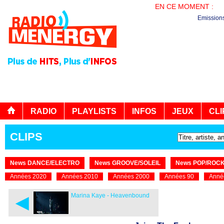
EN CE MOMENT :
PL
Emission
RADIO
PLAYLISTS
INFOS
JEUX
CLI
CLIPS
News DANCE/ELECTRO
News GROOVE/SOLEIL
News POP/ROC
Années 2020
Années 2010
Années 2000
Années 90
Anné
◄
Marina Kaye - Heavenbound