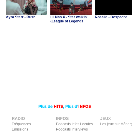
Ayra Starr - Rush
Lil Nas X - Star walkin'
Rosalia - Despecha
(League of Legends
Worlds Anthem)
RADIO
INFOS
JEUX
Fréquences
Podcasts Infos Locales
Les jeux sur Méner
Emissions
Podcasts Interviews