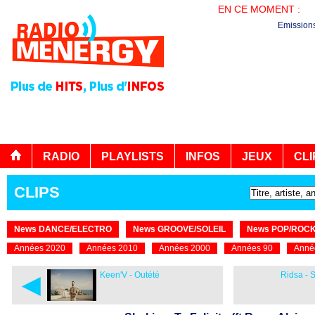
EN CE MOMENT :
PL
Emission
RADIO
PLAYLISTS
INFOS
JEUX
CLI
CLIPS
News DANCE/ELECTRO
News GROOVE/SOLEIL
News POP/ROC
Années 2020
Années 2010
Années 2000
Années 90
Anné
◄
Keen'V - Outété
Ridsa - 