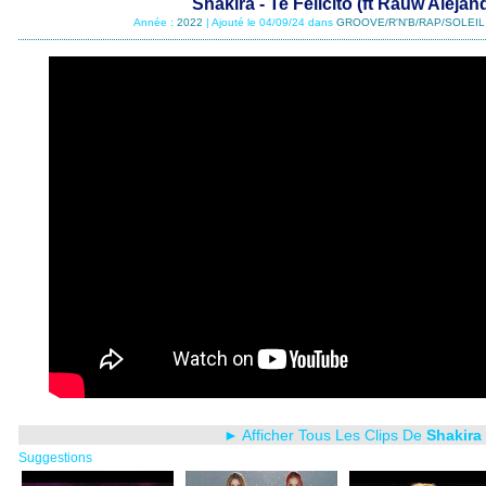
Shakira - Te Felicito (ft Rauw Alejan
Année :
2022
| Ajouté le 04/09/24 dans
GROOVE/R'N'B/RAP/SOLEIL
► Afficher Tous Les Clips De
Shakira
Suggestions