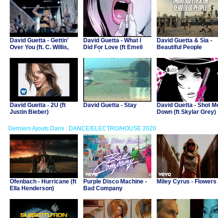
David Guetta - Gettin'
David Guetta - What I
David Guetta & Sia -
Over You (ft. C. Willis,
Did For Love (ft Emeli
Beautiful People
Fergie & LMFAO)
Sandé)
David Guetta - 2U (ft
David Guetta - Stay
David Guetta - Shot M
Justin Bieber)
Down (ft Skylar Grey)
(Lyric Video)
Derniers Ajouts Dans : DANCE/ELECTRO/HOUSE 2020
Ofenbach - Hurricane (ft
Purple Disco Machine -
Miley Cyrus - Flowers
Ella Henderson)
Bad Company