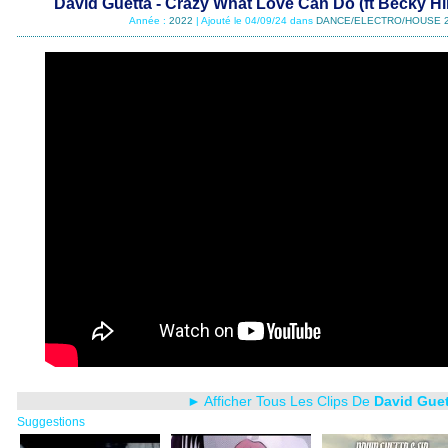
David Guetta - Crazy What Love Can Do (ft Becky Hi
Année :
2022
| Ajouté le 04/09/24 dans
DANCE/ELECTRO/HOUSE 
► Afficher Tous Les Clips De
David Guet
Suggestions