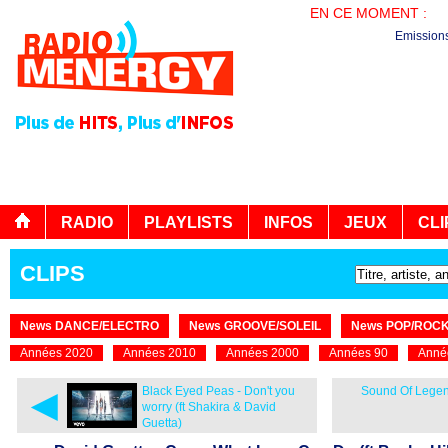
EN CE MOMENT :
PL
Emission
RADIO
PLAYLISTS
INFOS
JEUX
CLI
CLIPS
News DANCE/ELECTRO
News GROOVE/SOLEIL
News POP/ROC
Années 2020
Années 2010
Années 2000
Années 90
Anné
◄
Black Eyed Peas - Don't you
Sound Of Legen
worry (ft Shakira & David
Guetta)