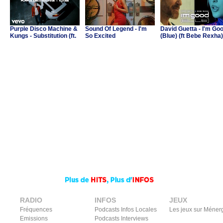
Purple Disco Machine &
Sound Of Legend - I'm
David Guetta - I'm Go
Kungs - Substitution (ft.
So Excited
(Blue) (ft Bebe Rexha)
Julian Perretta)
RADIO
INFOS
JEUX
Fréquences
Podcasts Infos Locales
Les jeux sur Méner
Emissions
Podcasts Interviews