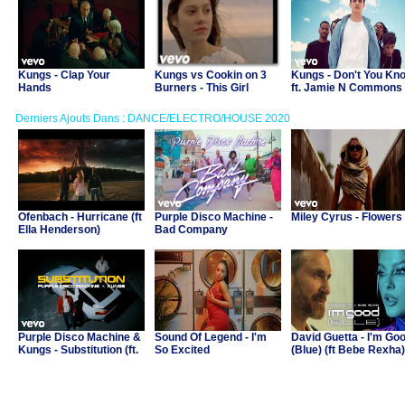
Kungs - Clap Your
Kungs vs Cookin on 3
Kungs - Don't You Kn
Hands
Burners - This Girl
ft. Jamie N Commons
Derniers Ajouts Dans : DANCE/ELECTRO/HOUSE 2020
Ofenbach - Hurricane (ft
Purple Disco Machine -
Miley Cyrus - Flowers
Ella Henderson)
Bad Company
Purple Disco Machine &
Sound Of Legend - I'm
David Guetta - I'm Go
Kungs - Substitution (ft.
So Excited
(Blue) (ft Bebe Rexha)
Julian Perretta)