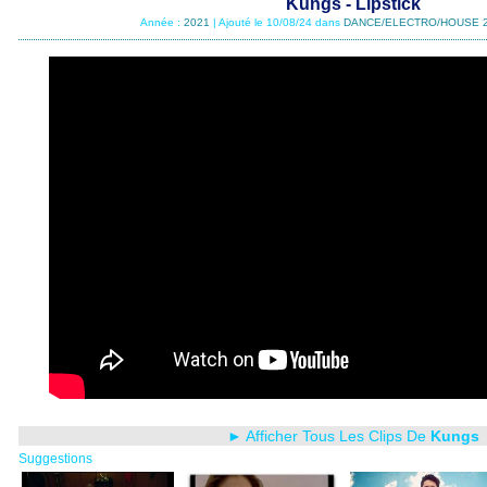
Kungs - Lipstick
Année :
2021
| Ajouté le 10/08/24 dans
DANCE/ELECTRO/HOUSE 
► Afficher Tous Les Clips De
Kungs
Suggestions