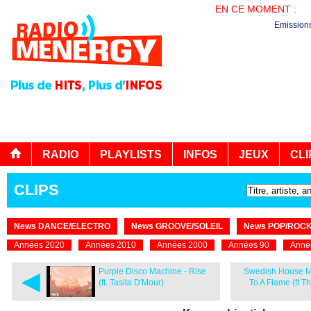
EN CE MOMENT :
LE
Emission
RADIO
PLAYLISTS
INFOS
JEUX
CLI
CLIPS
News DANCE/ELECTRO
News GROOVE/SOLEIL
News POP/ROC
Années 2020
Années 2010
Années 2000
Années 90
Anné
◄
Purple Disco Machine - Rise
Swedish House Ma
(ft. Tasita D'Mour)
To A Flame (ft 