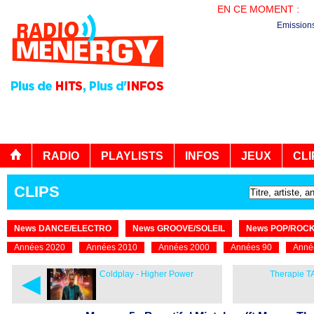
EN CE MOMENT :
PL
Emission
RADIO
PLAYLISTS
INFOS
JEUX
CLI
CLIPS
News DANCE/ELECTRO
News GROOVE/SOLEIL
News POP/ROC
Années 2020
Années 2010
Années 2000
Années 90
Anné
◄
Coldplay - Higher Power
Therapie TA