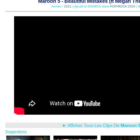
Maroon 5 - Beautiful Mistakes (ft Megan The
Année :
2021
| Ajouté le 03/08/24 dans
POP/ROCK 2020
| 
► Afficher Tous Les Clips De
Maroon 
Suggestions