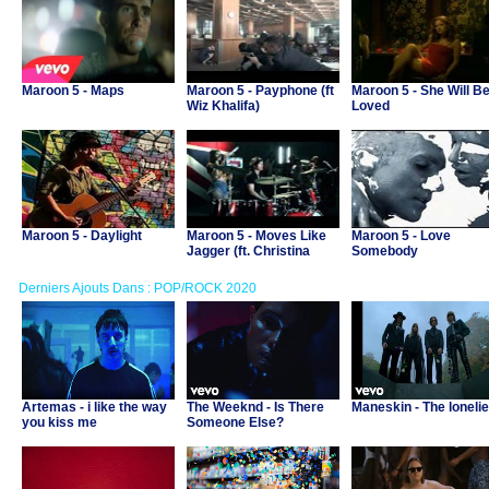
Maroon 5 - Maps
Maroon 5 - Payphone (ft
Maroon 5 - She Will B
Wiz Khalifa)
Loved
Maroon 5 - Daylight
Maroon 5 - Moves Like
Maroon 5 - Love
Jagger (ft. Christina
Somebody
Aguilera)
Derniers Ajouts Dans : POP/ROCK 2020
Artemas - i like the way
The Weeknd - Is There
Maneskin - The lonelie
you kiss me
Someone Else?