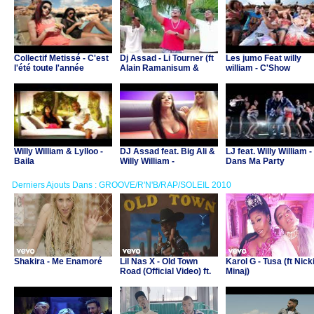
Collectif Metissé - C'est
Dj Assad - Li Tourner (ft
Les jumo Feat willy
l'été toute l'année
Alain Ramanisum &
william - C'Show
Willy William)
Willy William & Lylloo -
DJ Assad feat. Big Ali &
LJ feat. Willy William -
Baila
Willy William -
Dans Ma Party
Playground
Derniers Ajouts Dans : GROOVE/R'N'B/RAP/SOLEIL 2010
Shakira - Me Enamoré
Lil Nas X - Old Town
Karol G - Tusa (ft Nick
Road (Official Video) ft.
Minaj)
Billy Ray Cyrus