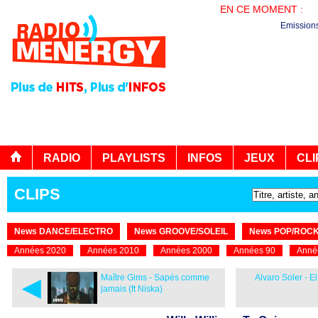
EN CE MOMENT :
BO
Emission
RADIO
PLAYLISTS
INFOS
JEUX
CLI
CLIPS
News DANCE/ELECTRO
News GROOVE/SOLEIL
News POP/ROC
Années 2020
Années 2010
Années 2000
Années 90
Anné
◄
Maître Gims - Sapés comme
Alvaro Soler - E
jamais (ft Niska)