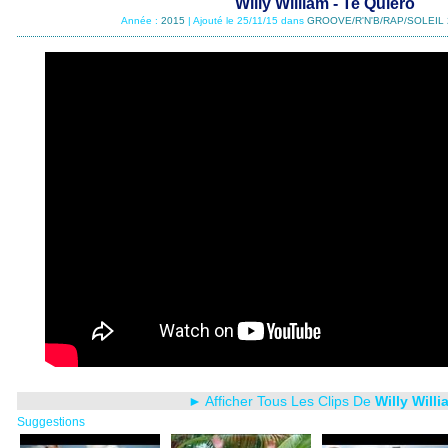
Willy William - Te Quiero
Année :
2015
| Ajouté le 25/11/15 dans
GROOVE/R'N'B/RAP/SOLEIL 
► Afficher Tous Les Clips De
Willy Willi
Suggestions