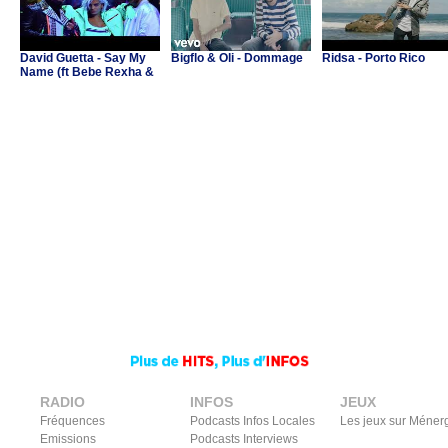
David Guetta - Say My
Bigflo & Oli - Dommage
Ridsa - Porto Rico
Name (ft Bebe Rexha &
J Balvin)
RADIO
INFOS
JEUX
Fréquences
Podcasts Infos Locales
Les jeux sur Méner
Emissions
Podcasts Interviews