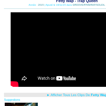
Fetty Wap - Trap Queen
Année :
2015
| Ajouté le 19/11/15 dans
GROOVE/R'N'B/RAP/SOLEIL 
► Afficher Tous Les Clips De
Fetty Wa
Suggestions