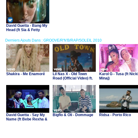
David Guetta - Bang My
Head (ft Sia & Fetty
Wap)
Derniers Ajouts Dans : GROOVE/R'N'B/RAP/SOLEIL 2010
Shakira - Me Enamoré
Lil Nas X - Old Town
Karol G - Tusa (ft Nick
Road (Official Video) ft.
Minaj)
Billy Ray Cyrus
David Guetta - Say My
Bigflo & Oli - Dommage
Ridsa - Porto Rico
Name (ft Bebe Rexha &
J Balvin)