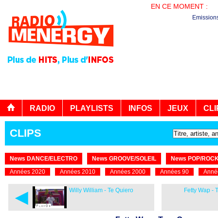
EN CE MOMENT :
PL
Emission
RADIO
PLAYLISTS
INFOS
JEUX
CLI
CLIPS
News DANCE/ELECTRO
News GROOVE/SOLEIL
News POP/ROC
Années 2020
Années 2010
Années 2000
Années 90
Anné
◄
Willy William - Te Quiero
Fetty Wap -