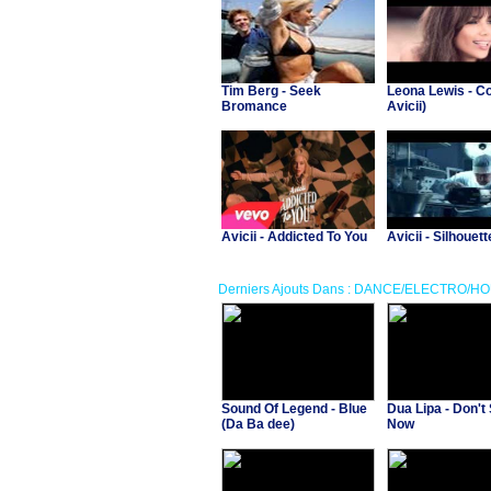
Tim Berg - Seek
Leona Lewis - Col
Bromance
Avicii)
Avicii - Addicted To You
Avicii - Silhouet
Derniers Ajouts Dans : DANCE/ELECTRO/H
Sound Of Legend - Blue
Dua Lipa - Don't 
(Da Ba dee)
Now