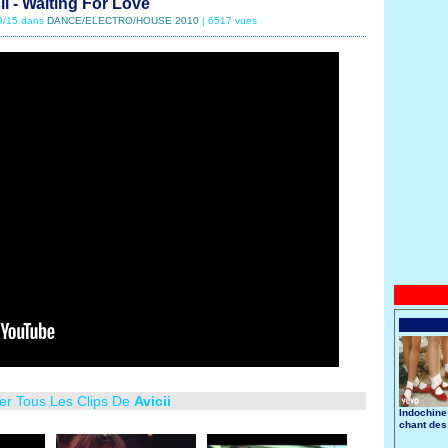
ii - Waiting For Love
09/15 dans
DANCE/ELECTRO/HOUSE 2010
| 6517 vues
er Tous Les Clips De
Avicii
Indochine
chant des