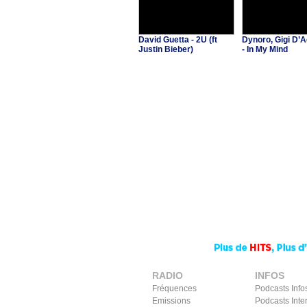
David Guetta - 2U (ft
Dynoro, Gigi D’A
Justin Bieber)
- In My Mind
RADIO
INFOS
Fréquences
Podcasts Info
Emissions
Podcasts Inte