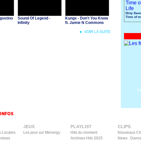
Dirty Danc
Time of m
gostino
Sound Of Legend -
Kungs - Don't You Know
Infinity
ft. Jamie N Commons
► VOIR LA SUITE
L
JEUX
PLAYLIST
CLIPS
s Locales
Les jeux sur Ménergy
Hits du moment
Nouveaux Cl
rviews
Archives Hits 2025
News : Dance