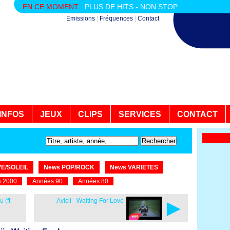
EN CE MOMENT :
PLUS DE HITS - NON STOP
Emissions
|
Fréquences
|
Contact
INFOS
JEUX
CLIPS
SERVICES
CONTACT
E/SOLEIL
News POP/ROCK
News VARIETES
 2000
Années 90
Années 80
►
 (ft
Avicii - Waiting For Love