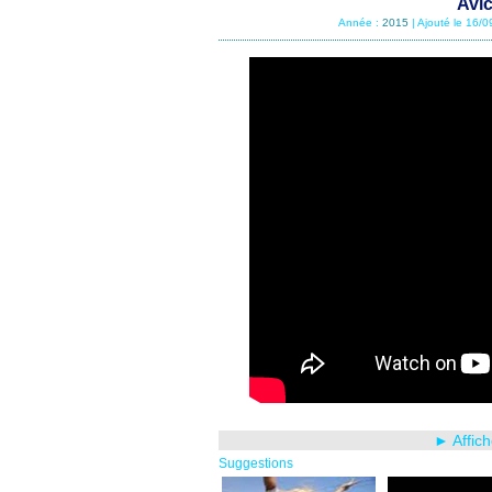
Avic
Année :
2015
| Ajouté le 16/
► Affich
Suggestions