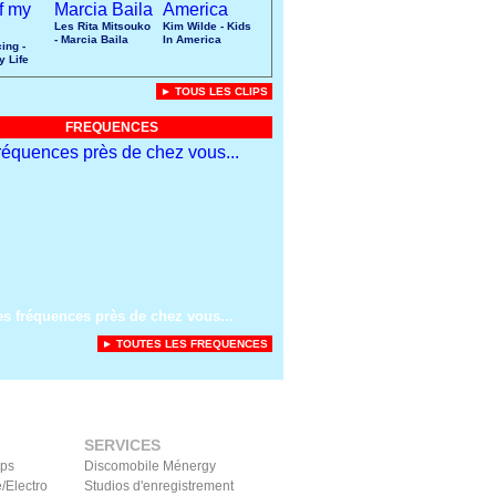
Les Rita Mitsouko
Kim Wilde - Kids
- Marcia Baila
In America
ing -
y Life
► TOUS LES CLIPS
FREQUENCES
es fréquences près de chez vous...
► TOUTES LES FREQUENCES
SERVICES
ips
Discomobile Ménergy
/Electro
Studios d'enregistrement