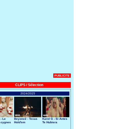
PUBLICITE
CLIPS / Sélection
2024/2025
 - Le
Beyoncé - Texas
Karol G - Si Antes
 cygnes
Hold'em
Te Hubiera
Conocido