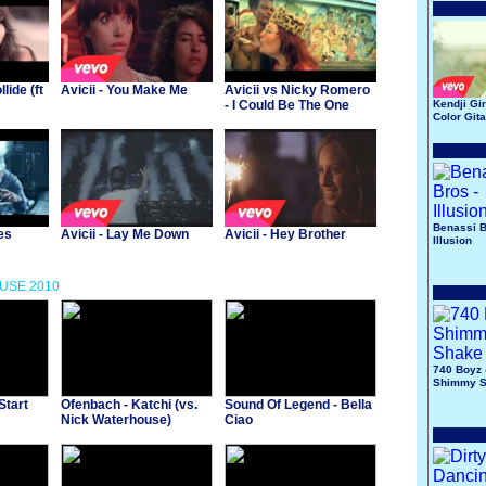
lide (ft
Avicii - You Make Me
Avicii vs Nicky Romero
- I Could Be The One
Kendji Gir
Color Git
(Nicktim)
Benassi B
tes
Avicii - Lay Me Down
Avicii - Hey Brother
Illusion
OUSE 2010
740 Boyz 
Shimmy 
Start
Ofenbach - Katchi (vs.
Sound Of Legend - Bella
Nick Waterhouse)
Ciao