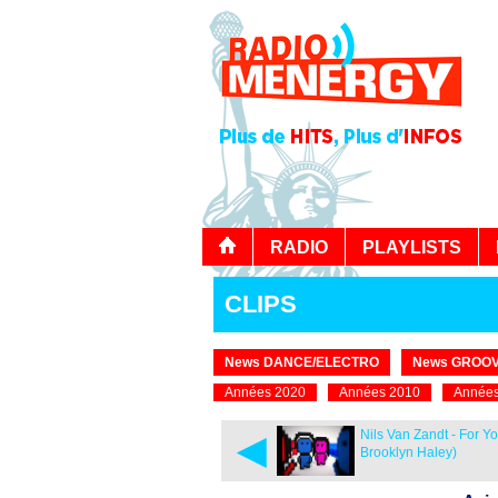
RADIO
PLAYLISTS
CLIPS
News DANCE/ELECTRO
News GROOV
Années 2020
Années 2010
Années
◄
Nils Van Zandt - For You
Brooklyn Haley)