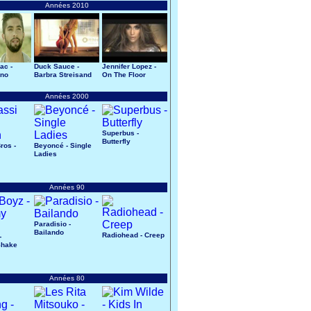
Années 2010
ac -
Duck Sauce -
Jennifer Lopez -
ano
Barbra Streisand
On The Floor
Années 2000
Superbus -
Butterfly
ros -
Beyoncé - Single
Ladies
Années 90
Paradisio -
Bailando
Radiohead - Creep
-
Shake
Années 80