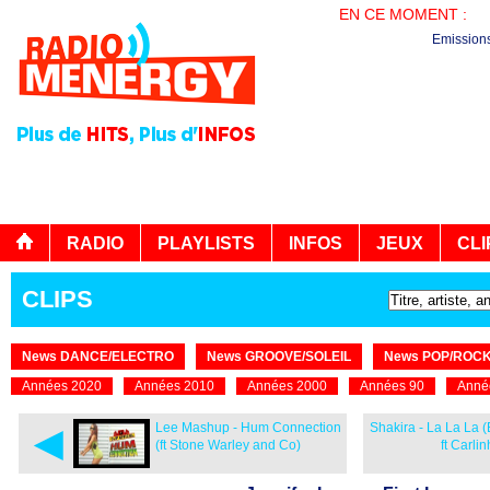
EN CE MOMENT :
PL
Emission
RADIO
PLAYLISTS
INFOS
JEUX
CLI
CLIPS
News DANCE/ELECTRO
News GROOVE/SOLEIL
News POP/ROC
Années 2020
Années 2010
Années 2000
Années 90
Anné
◄
Lee Mashup - Hum Connection
Shakira - La La La (
(ft Stone Warley and Co)
ft Carli