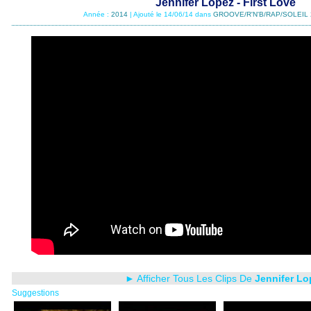
Jennifer Lopez - First Love
Année :
2014
| Ajouté le 14/06/14 dans
GROOVE/R'N'B/RAP/SOLEIL 
► Afficher Tous Les Clips De
Jennifer Lo
Suggestions