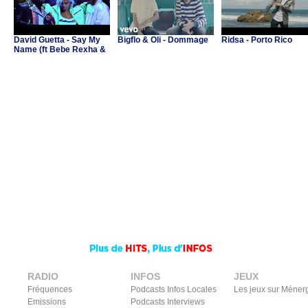
David Guetta - Say My
Bigflo & Oli - Dommage
Ridsa - Porto Rico
Name (ft Bebe Rexha &
J Balvin)
RADIO
INFOS
JEUX
Fréquences
Podcasts Infos Locales
Les jeux sur Méner
Emissions
Podcasts Interviews