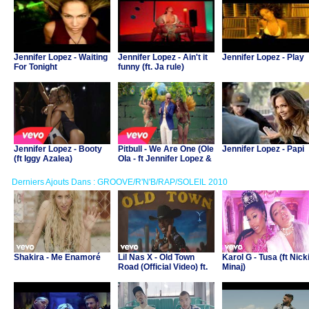
Jennifer Lopez - Waiting
Jennifer Lopez - Ain't it
Jennifer Lopez - Play
For Tonight
funny (ft. Ja rule)
Jennifer Lopez - Booty
Pitbull - We Are One (Ole
Jennifer Lopez - Papi
(ft Iggy Azalea)
Ola - ft Jennifer Lopez &
Claudia Leitte)
Derniers Ajouts Dans : GROOVE/R'N'B/RAP/SOLEIL 2010
Shakira - Me Enamoré
Lil Nas X - Old Town
Karol G - Tusa (ft Nick
Road (Official Video) ft.
Minaj)
Billy Ray Cyrus