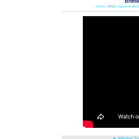
Britn
Année :
2013
| Ajouté le 29/
► Afficher T