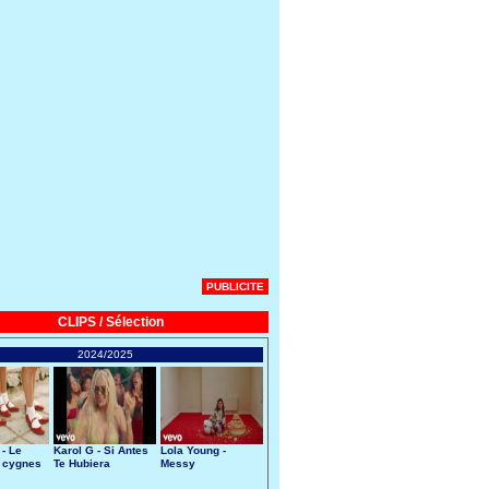
PUBLICITE
CLIPS / Sélection
2024/2025
 - Le
Karol G - Si Antes
Lola Young -
 cygnes
Te Hubiera
Messy
Conocido