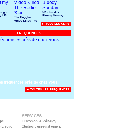
ing -
U2 - Sunday
y Life
Bloody Sunday
The Buggles -
Video Killed The
► TOUS LES CLIPS
Radio Star
FREQUENCES
es fréquences près de chez vous...
► TOUTES LES FREQUENCES
SERVICES
ips
Discomobile Ménergy
/Electro
Studios d'enregistrement