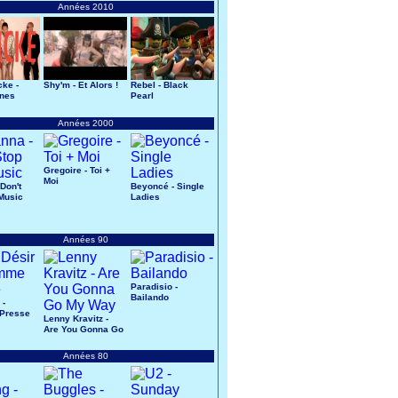
Années 2010
cke -
Shy'm - Et Alors !
Rebel - Black
ines
Pearl
Années 2000
Gregoire - Toi +
Moi
Don't
Beyoncé - Single
Music
Ladies
Années 90
Paradisio -
Bailando
 -
Presse
Lenny Kravitz -
Are You Gonna Go
My Way
Années 80