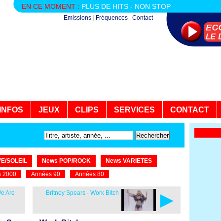
EN CE MOMENT :
PLUS DE HITS - NON STOP
Emissions
|
Fréquences
|
Contact
INFOS
JEUX
CLIPS
SERVICES
CONTACT
E/SOLEIL
News POP/ROCK
News VARIETES
 2000
Années 90
Années 80
►
We Are
Britney Spears - Work Bitch