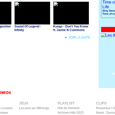
Dirty Danc
Time of m
gostino
Sound Of Legend -
Kungs - Don't You Know
Infinity
ft. Jamie N Commons
► VOIR LA SUITE
L
JEUX
PLAYLIST
CLIPS
s Locales
Les jeux sur Ménergy
Hits du moment
Nouveaux Cl
rviews
Archives Hits 2025
News : Dance