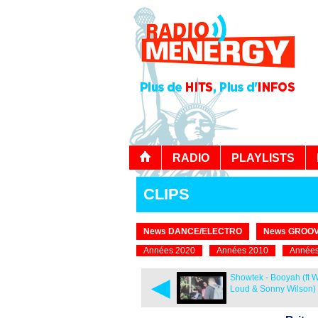
RADIO
PLAYLISTS
CLIPS
News DANCE/ELECTRO
News GROOV
Années 2020
Années 2010
Années
◄
Showtek - Booyah (ft 
Loud & Sonny Wilson)