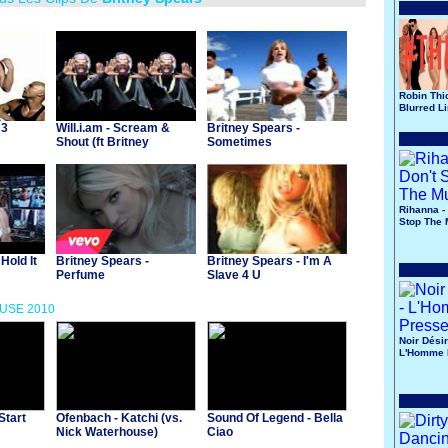
Robin Thi
Blurred L
 3
Will.i.am - Scream &
Britney Spears -
Shout (ft Britney
Sometimes
Spears)
Rihanna - 
Stop The 
Hold It
Britney Spears -
Britney Spears - I'm A
Perfume
Slave 4 U
OUSE 2010
Noir Désir
L'Homme 
Start
Ofenbach - Katchi (vs.
Sound Of Legend - Bella
Nick Waterhouse)
Ciao