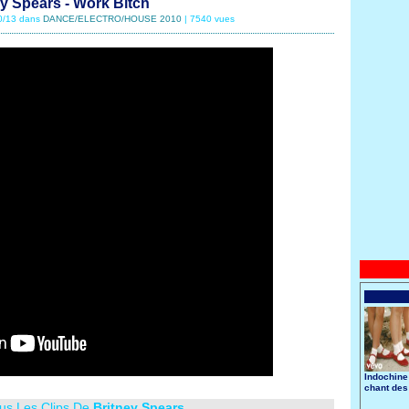
ey Spears - Work Bitch
10/13 dans
DANCE/ELECTRO/HOUSE 2010
| 7540 vues
Indochine
chant des
ous Les Clips De
Britney Spears