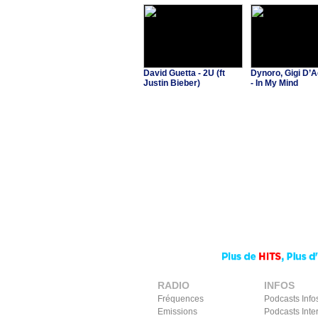
David Guetta - 2U (ft
Dynoro, Gigi D’A
Justin Bieber)
- In My Mind
RADIO
INFOS
Fréquences
Podcasts Info
Emissions
Podcasts Inte