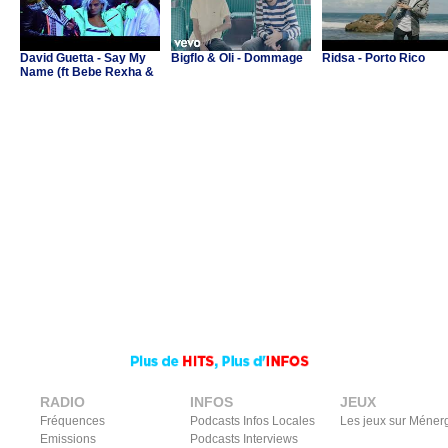
David Guetta - Say My
Bigflo & Oli - Dommage
Ridsa - Porto Rico
Name (ft Bebe Rexha &
J Balvin)
RADIO
INFOS
JEUX
Fréquences
Podcasts Infos Locales
Les jeux sur Méner
Emissions
Podcasts Interviews