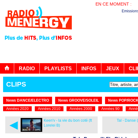
EN CE MOMENT :
PL
Emission
RADIO
PLAYLISTS
INFOS
JEUX
CLI
CLIPS
News DANCE/ELECTRO
News GROOVE/SOLEIL
News POP/ROC
Années 2020
Années 2010
Années 2000
Années 90
Anné
◄
Keen'v - la vie du bon coté (ft
Tal - Danse (
Lorelei B)