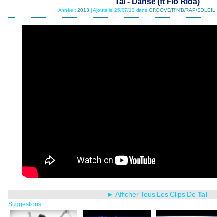
Tal - Danse (ft Flo Rida)
Année :
2013
| Ajouté le 25/07/13 dans
GROOVE/R'N'B/RAP/SOLEIL 
► Afficher Tous Les Clips De
Tal
Suggestions