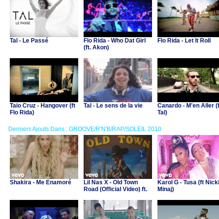
Tal - Le Passé
Flo Rida - Who Dat Girl
Flo Rida - Let It Roll
(ft. Akon)
Taio Cruz - Hangover (ft
Tal - Le sens de la vie
Canardo - M'en Aller (f
Flo Rida)
Tal)
Derniers Ajouts Dans : GROOVE/R'N'B/RAP/SOLEIL 2010
Shakira - Me Enamoré
Lil Nas X - Old Town
Karol G - Tusa (ft Nick
Road (Official Video) ft.
Minaj)
Billy Ray Cyrus