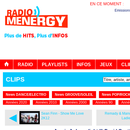
EN CE MOMENT :
AG
Emission
RADIO
PLAYLISTS
INFOS
JEUX
CLI
CLIPS
News DANCE/ELECTRO
News GROOVE/SOLEIL
News POP/ROC
Années 2020
Années 2010
Années 2000
Années 90
Anné
◄
Sean Finn - Show Me Love
Remady & Manu 
2K12
Ladie