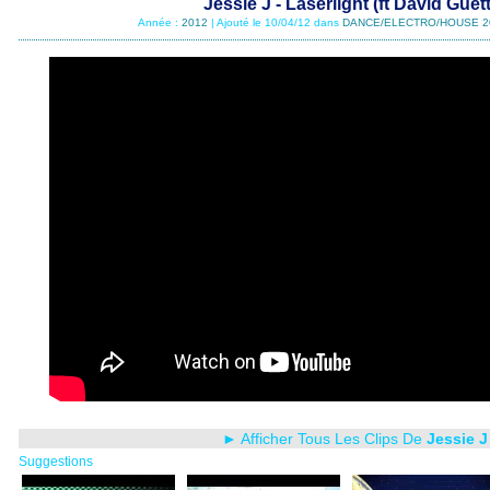
Jessie J - Laserlight (ft David Guet
Année :
2012
| Ajouté le 10/04/12 dans
DANCE/ELECTRO/HOUSE 2
► Afficher Tous Les Clips De
Jessie J
Suggestions