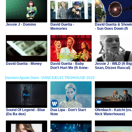
Jessie J - Domino
David Guetta -
David Guetta & Showt
Memories
- Sun Goes Down (ft
Magic! & Sonny Wilso
David Guetta - Money
David Guetta - Baby
Jessie J - WILD (ft Big
Don’t Hurt Me (ft Anne-
Sean, Dizzee Rascal)
Marie, Coi Leray)
Derniers Ajouts Dans : DANCE/ELECTRO/HOUSE 2010
Sound Of Legend - Blue
Dua Lipa - Don't Start
Ofenbach - Katchi (vs.
(Da Ba dee)
Now
Nick Waterhouse)