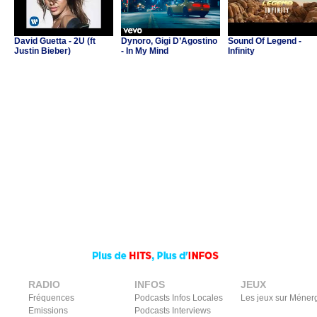
David Guetta - 2U (ft
Dynoro, Gigi D’Agostino
Sound Of Legend -
Justin Bieber)
- In My Mind
Infinity
RADIO
INFOS
JEUX
Fréquences
Podcasts Infos Locales
Les jeux sur Méner
Emissions
Podcasts Interviews