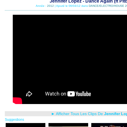
Jennifer Lopez - Dance Again (ft Pitb
Année :
2012
| Ajouté le 06/04/12 dans
DANCE/ELECTRO/HOUSE 2
► Afficher Tous Les Clips De
Jennifer Lo
Suggestions