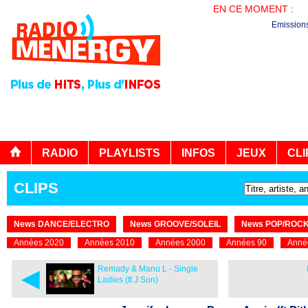
EN CE MOMENT :
LE
Emission
RADIO
PLAYLISTS
INFOS
JEUX
CLI
CLIPS
News DANCE/ELECTRO
News GROOVE/SOLEIL
News POP/ROC
Années 2020
Années 2010
Années 2000
Années 90
Anné
◄
Remady & Manu L - Single
Ladies (ft J Son)