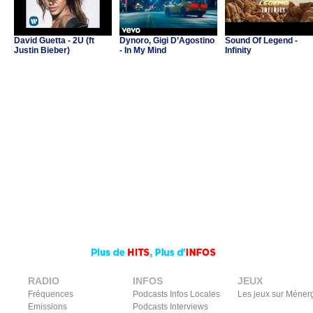
David Guetta - 2U (ft
Dynoro, Gigi D’Agostino
Sound Of Legend -
Justin Bieber)
- In My Mind
Infinity
RADIO
INFOS
JEUX
Fréquences
Podcasts Infos Locales
Les jeux sur Méner
Emissions
Podcasts Interviews