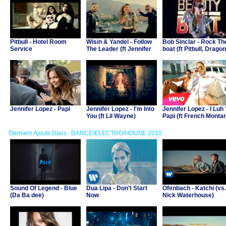
Pitbull - Hotel Room
Wisin & Yandel - Follow
Bob Sinclar - Rock Th
Service
The Leader (ft Jennifer
boat (ft Pitbull, Dragon
Lopez)
and Fatman Scoop)
Jennifer Lopez - Papi
Jennifer Lopez - I'm Into
Jennifer Lopez - I Luh
You (ft Lil Wayne)
Papi (ft French Monta
Derniers Ajouts Dans : DANCE/ELECTRO/HOUSE 2010
Sound Of Legend - Blue
Dua Lipa - Don't Start
Ofenbach - Katchi (vs.
(Da Ba dee)
Now
Nick Waterhouse)