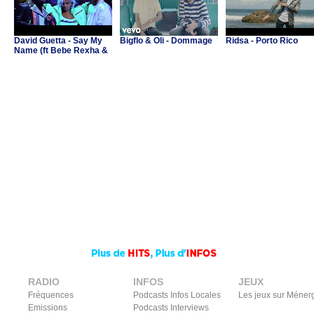
David Guetta - Say My
Bigflo & Oli - Dommage
Ridsa - Porto Rico
Name (ft Bebe Rexha &
J Balvin)
RADIO
INFOS
JEUX
Fréquences
Podcasts Infos Locales
Les jeux sur Méner
Emissions
Podcasts Interviews