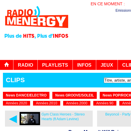
EN CE MOMENT :
B
Emission
RADIO
PLAYLISTS
INFOS
JEUX
CLI
CLIPS
News DANCE/ELECTRO
News GROOVE/SOLEIL
News POP/ROC
Années 2020
Années 2010
Années 2000
Années 90
Anné
◄
Gym Class Heroes - Stereo
Beyoncé - Party (
Hearts (ft Adam Levine)