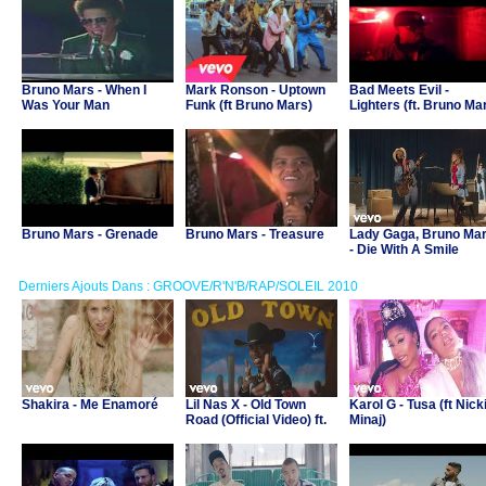
Bruno Mars - When I
Mark Ronson - Uptown
Bad Meets Evil -
Was Your Man
Funk (ft Bruno Mars)
Lighters (ft. Bruno Ma
Bruno Mars - Grenade
Bruno Mars - Treasure
Lady Gaga, Bruno Ma
- Die With A Smile
Derniers Ajouts Dans : GROOVE/R'N'B/RAP/SOLEIL 2010
Shakira - Me Enamoré
Lil Nas X - Old Town
Karol G - Tusa (ft Nick
Road (Official Video) ft.
Minaj)
Billy Ray Cyrus