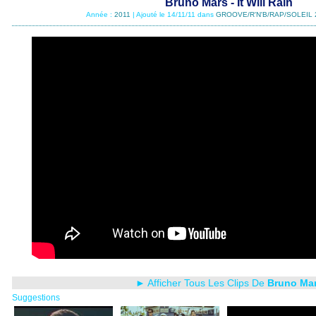
Bruno Mars - It Will Rain
Année :
2011
| Ajouté le 14/11/11 dans
GROOVE/R'N'B/RAP/SOLEIL 
► Afficher Tous Les Clips De
Bruno Ma
Suggestions