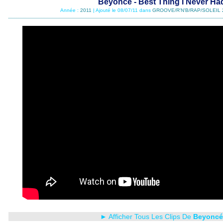
Beyoncé - Best Thing I Never Ha
Année :
2011
| Ajouté le 08/07/11 dans
GROOVE/R'N'B/RAP/SOLEIL 
► Afficher Tous Les Clips De
Beyoncé