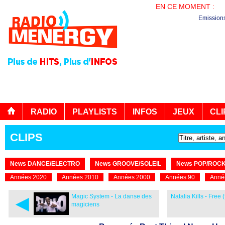
EN CE MOMENT :
LE
Emission
RADIO
PLAYLISTS
INFOS
JEUX
CLI
CLIPS
News DANCE/ELECTRO
News GROOVE/SOLEIL
News POP/ROC
Années 2020
Années 2010
Années 2000
Années 90
Anné
◄
Magic System - La danse des
Natalia Kills - Free (f
magiciens