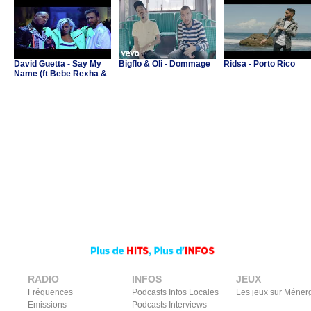
David Guetta - Say My
Bigflo & Oli - Dommage
Ridsa - Porto Rico
Name (ft Bebe Rexha &
J Balvin)
RADIO
INFOS
JEUX
Fréquences
Podcasts Infos Locales
Les jeux sur Méner
Emissions
Podcasts Interviews