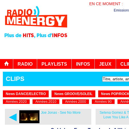
EN CE MOMENT :
PL
Emission
RADIO
PLAYLISTS
INFOS
JEUX
CLI
CLIPS
News DANCE/ELECTRO
News GROOVE/SOLEIL
News POP/ROC
Années 2020
Années 2010
Années 2000
Années 90
Anné
◄
Joe Jonas - See No More
Selena Gomez & T
Love You Like A