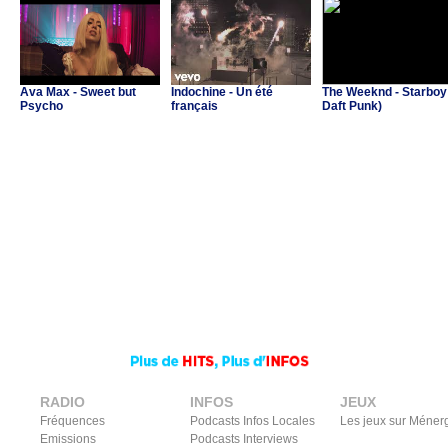
Ava Max - Sweet but
Indochine - Un été
The Weeknd - Starboy 
Psycho
français
Daft Punk)
RADIO
INFOS
JEUX
Fréquences
Podcasts Infos Locales
Les jeux sur Méner
Emissions
Podcasts Interviews