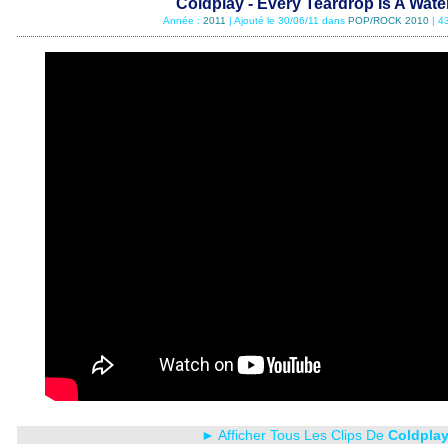
Coldplay - Every Teardrop Is A Water
Année :
2011
| Ajouté le 30/06/11 dans
POP/ROCK 2010
| 4
► Afficher Tous Les Clips De
Coldpla