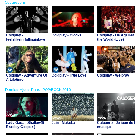
Suggestions
Coldplay -
Coldplay - Clocks
Coldplay - Us Against
feelslikeimfallinginlove
the World (Live)
Coldplay - Adventure Of
Coldplay - True Love
Coldplay - We pray
A Lifetime
Derniers Ajouts Dans : POP/ROCK 2010
Lady Gaga - Shallow(ft
Jain - Makeba
Calogero - Je joue de 
Bradley Cooper )
musique