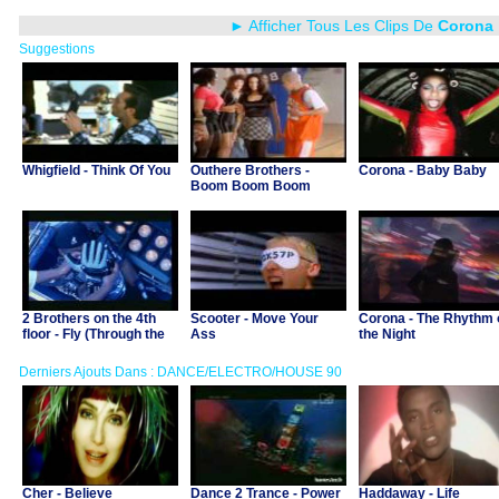
► Afficher Tous Les Clips De
Corona
Suggestions
Whigfield - Think Of You
Outhere Brothers -
Corona - Baby Baby
Boom Boom Boom
2 Brothers on the 4th
Scooter - Move Your
Corona - The Rhythm 
floor - Fly (Through the
Ass
the Night
starry night)
Derniers Ajouts Dans : DANCE/ELECTRO/HOUSE 90
Cher - Believe
Dance 2 Trance - Power
Haddaway - Life