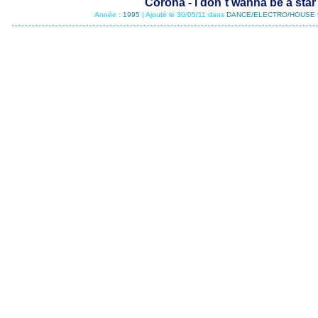
Corona - i don`t wanna be a star
Année :
1995
| Ajouté le 30/05/11 dans
DANCE/ELECTRO/HOUSE 