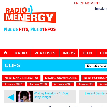
EN CE MOMENT :
PL
Emission
RADIO
PLAYLISTS
INFOS
JEUX
CLI
CLIPS
News DANCE/ELECTRO
News GROOVE/SOLEIL
News POP/ROC
Années 2020
Années 2010
Années 2000
Années 90
Anné
◄
Whitney Houston - I'm Your
Laurent Garnier 
Baby Tonight