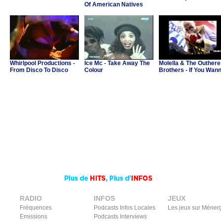
Of American Natives
Whirlpool Productions -
Ice Mc - Take Away The
Molella & The Outhere
From Disco To Disco
Colour
Brothers - If You Wan
Party
RADIO
INFOS
JEUX
Fréquences
Podcasts Infos Locales
Les jeux sur Méner
Emissions
Podcasts Interviews