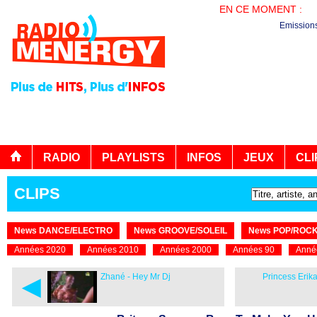
EN CE MOMENT :
B
Emission
RADIO
PLAYLISTS
INFOS
JEUX
CLI
CLIPS
News DANCE/ELECTRO
News GROOVE/SOLEIL
News POP/ROC
Années 2020
Années 2010
Années 2000
Années 90
Anné
◄
Zhané - Hey Mr Dj
Princess Erika