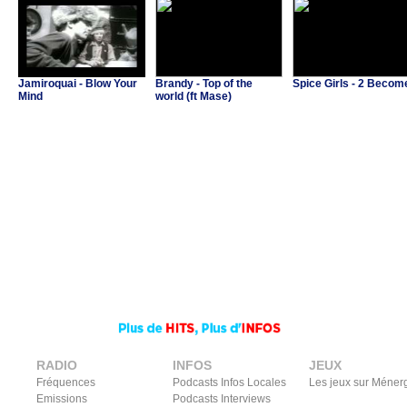
Jamiroquai - Blow Your
Brandy - Top of the
Spice Girls - 2 Becom
Mind
world (ft Mase)
RADIO
INFOS
JEUX
Fréquences
Podcasts Infos Locales
Les jeux sur Méner
Emissions
Podcasts Interviews