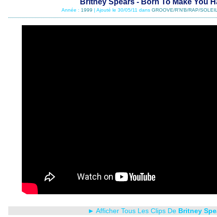
Britney Spears - Born To Make You 
Année :
1999
| Ajouté le 30/05/11 dans
GROOVE/R'N'B/RAP/SOLEIL
► Afficher Tous Les Clips De
Britney Spe