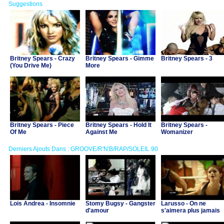
Suggestions
Britney Spears - Crazy
Britney Spears - Gimme
Britney Spears - 3
(You Drive Me)
More
Britney Spears - Piece
Britney Spears - Hold It
Britney Spears -
Of Me
Against Me
Womanizer
Derniers Ajouts Dans : GROOVE/R'N'B/RAP/SOLEIL 90
Lois Andrea - Insomnie
Stomy Bugsy - Gangster
Larusso - On ne
d'amour
s'aimera plus jamais