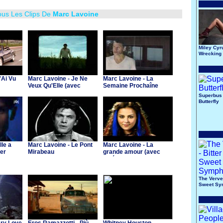
ous Les Clips De
Marc Lavoine
Miley Cyr
Wrecking 
'Ai Vu
Marc Lavoine - Je Ne
Marc Lavoine - La
Veux Qu'Elle (avec
Semaine Prochaîne
Claire Keim)
Superbus 
Butterfly
lle a
Marc Lavoine - Le Pont
Marc Lavoine - La
er
Mirabeau
grande amour (avec
Valérie Lemercier)
The Verve 
Sweet Sy