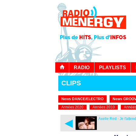
RADIO
PLAYLISTS
CLIPS
News DANCE/ELECTRO
News GROOV
Années 2020
Années 2010
Années
◄
Axelle Red - Je t'atten