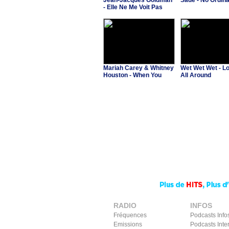
Jean-Jacques Goldman
Sade - No Ordin
- Elle Ne Me Voit Pas
(B.O. "Asterix et Obelix
contre Cesar")
Mariah Carey & Whitney
Wet Wet Wet - Lo
Houston - When You
All Around
Believe
RADIO
INFOS
Fréquences
Podcasts Info
Emissions
Podcasts Inte