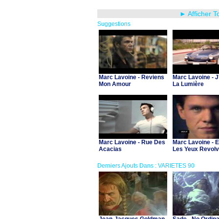
► Afficher T
Suggestions
Marc Lavoine - Reviens
Marc Lavoine - J
Mon Amour
La Lumière
Marc Lavoine - Rue Des
Marc Lavoine - E
Acacias
Les Yeux Revolv
Derniers Ajouts Dans : VARIETES 90