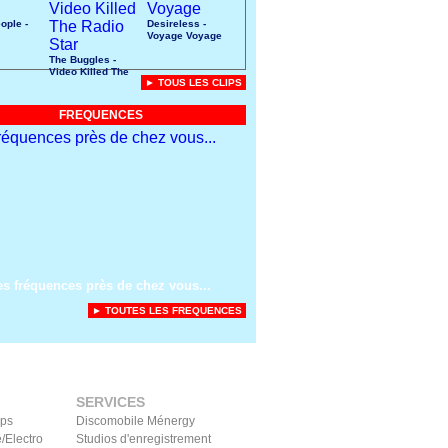
ople -
Desireless -
Voyage Voyage
The Buggles -
Video Killed The
► TOUS LES CLIPS
Radio Star
FREQUENCES
es fréquences près de chez vous...
► TOUTES LES FREQUENCES
SERVICES
ips
Discomobile Ménergy
/Electro
Studios d'enregistrement