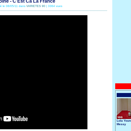
ine - C'Est Ca La France
té le 08/05/11 dans
VARIETES 90
| 3364 vues
Lola Youn
Messy