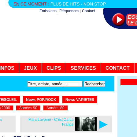
EN CE MOMENT :
PLUS DE HITS - NON STOP
Emissions
|
Fréquences
|
Contact
INFOS
JEUX
CLIPS
SERVICES
CONTACT
E/SOLEIL
News POP/ROCK
News VARIETES
 2000
Années 90
Années 80
►
ds
Marc Lavoine - C'Est Ca La
France