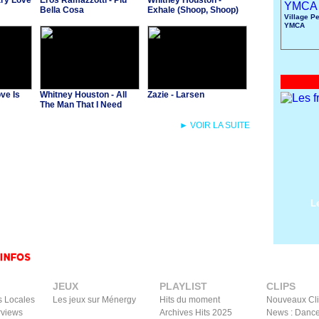
ary Love
Eros Ramazzotti - Più
Whitney Houston -
Bella Cosa
Exhale (Shoop, Shoop)
Village Pe
YMCA
ve Is
Whitney Houston - All
Zazie - Larsen
The Man That I Need
► VOIR LA SUITE
L
JEUX
PLAYLIST
CLIPS
s Locales
Les jeux sur Ménergy
Hits du moment
Nouveaux Cl
rviews
Archives Hits 2025
News : Dance