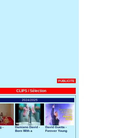
PUBLICITE
CLIPS / Sélection
2024/2025
g -
Damiano David -
David Guetta -
Born With a
Forever Young
Broken Heart