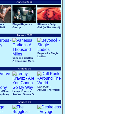
Années 2010
us -
Bingo Players -
Rihanna - Only
Ball
Get Up
Girl (In The World)
Années 2000
-
Beyoncé - Single
Ladies
Vanessa Carlton -
A Thousand Miles
Années 90
Daft Punk -
Around The World
- Bitter
Lenny Kravitz -
mphony
Are You Gonna Go
My Way
Années 80