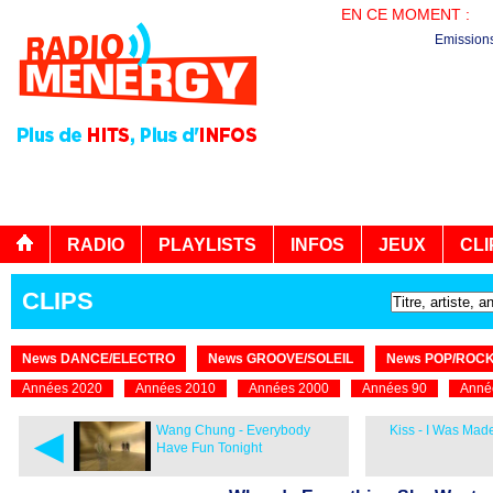
EN CE MOMENT :
PL
Emission
RADIO
PLAYLISTS
INFOS
JEUX
CLI
CLIPS
News DANCE/ELECTRO
News GROOVE/SOLEIL
News POP/ROC
Années 2020
Années 2010
Années 2000
Années 90
Anné
◄
Wang Chung - Everybody
Kiss - I Was Made
Have Fun Tonight