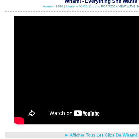
Wham! - Everything She Wants
Année :
1984
| Ajouté le 01/05/11 dans
POP/ROCK/NEW WAVE 8
► Afficher Tous Les Clips De
Wham!