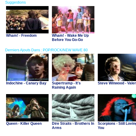
Suggestions
Wham! - Freedom
Wham! - Wake Me Up
Before You Go-Go
Derniers Ajouts Dans : POP/ROCK/NEW WAVE 80
Indochine - Canary Bay
Supertramp - It's
Steve Winwood - Valer
Raining Again
Queen - Killer Queen
Dire Straits - Brothers In
Scorpions - Still Lovin
Arms
You