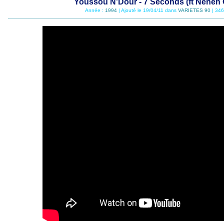
Youssou N'Dour - 7 Seconds (ft Neneh 
Année :
1994
| Ajouté le 19/04/11 dans
VARIETES 90
| 346