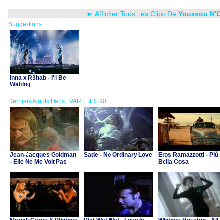
► Afficher Tous Les Clips De
Youssou N'
Suggestions
Inna x R3hab - I'll Be
Waiting
Derniers Ajouts Dans : VARIETES 90
Jean-Jacques Goldman
Sade - No Ordinary Love
Eros Ramazzotti - Più
- Elle Ne Me Voit Pas
Bella Cosa
(B.O. "Asterix et Obelix
contre Cesar")