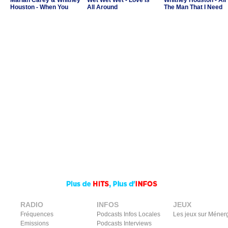
Mariah Carey & Whitney
Wet Wet Wet - Love Is
Whitney Houston - All
Houston - When You
All Around
The Man That I Need
Believe
RADIO
INFOS
JEUX
Fréquences
Podcasts Infos Locales
Les jeux sur Méner
Emissions
Podcasts Interviews