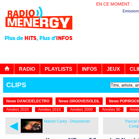
EN CE MOMENT :
PL
Emission
RADIO
PLAYLISTS
INFOS
JEUX
CLI
CLIPS
News DANCE/ELECTRO
News GROOVE/SOLEIL
News POP/ROC
Années 2020
Années 2010
Années 2000
Années 90
Anné
◄
Mariah Carey - Dreamlover
Pascal 
Compl