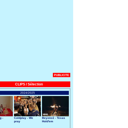
PUBLICITE
CLIPS / Sélection
2024/2025
g -
Coldplay - We
Beyoncé - Texas
pray
Hold'em