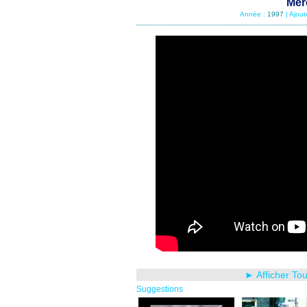
Mer
Année :
1997
| Ajou
► Afficher To
Suggestions