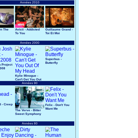
Années 2010
wn The
Avicii - Addicted
Guillaume Grand -
To You
Toi Et Moi
Années 2000
Superbus -
Butterfly
 Project
2008
Kylie Minogue -
Can't Get You Out
Of My Head
Années 90
 - Creep
Felix - Don't You
Want Me
The Verve - Bitter
Sweet Symphony
Années 80