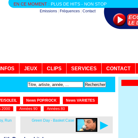
EN CE MOMENT :
PLUS DE HITS - NON STOP
Emissions
|
Fréquences
|
Contact
INFOS
JEUX
CLIPS
SERVICES
CONTACT
E/SOLEIL
News POP/ROCK
News VARIETES
 2000
Années 90
Années 80
►
by, Run
Green Day - Basket Case