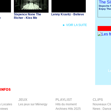
Depeche 
Enjoy The
Sixpence None The
Lenny Kravitz - Believe
e
Richer - Kiss Me
► VOIR LA SUITE
L
JEUX
PLAYLIST
CLIPS
s Locales
Les jeux sur Ménergy
Hits du moment
Nouveaux Cl
rviews
Archives Hits 2025
News : Dance