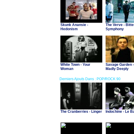
Skunk Anansie -
The Verve - Bitt
Hedonism
Symphony
White Town - Your
Savage Garden -
Woman
Madly Deeply
Derniers Ajouts Dans : POP/ROCK 90
The Cranberries - Linger
Indochine - Le B