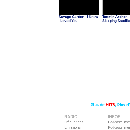
Savage Garden - I Knew
Tasmin Archer -
I Loved You
Sleeping Satellit
RADIO
INFOS
Fréquences
Podcasts Info
Emissions
Podcasts Inte