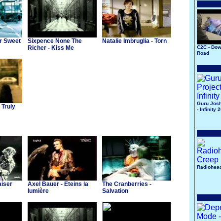
er Sweet
Sixpence None The
Natalie Imbruglia - Torn
Richer - Kiss Me
C2C - Do
Road
Guru Josh
 Truly
- Infinity 
Radiohead
aiser
Axel Bauer - Eteins la
The Cranberries -
lumière
Salvation