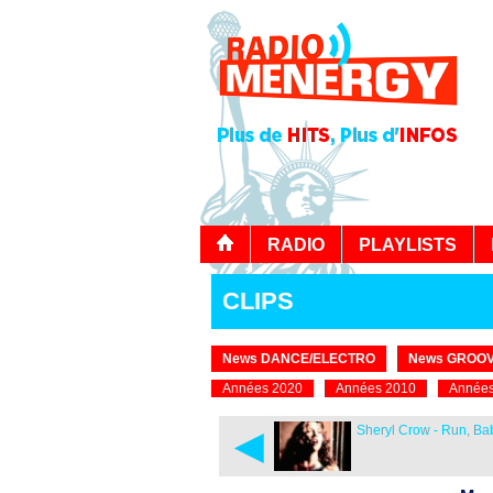
RADIO
PLAYLISTS
CLIPS
News DANCE/ELECTRO
News GROOV
Années 2020
Années 2010
Années
◄
Sheryl Crow - Run, Ba