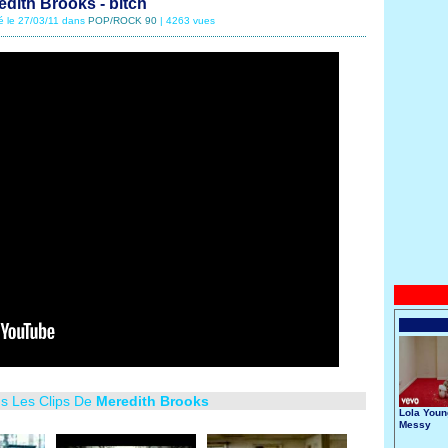
edith Brooks - bitch
té le 27/03/11 dans
POP/ROCK 90
| 4263 vues
us Les Clips De
Meredith Brooks
Lola Youn
Messy