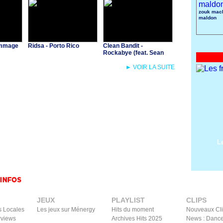
zouk mach
maldon
Dommage
Ridsa - Porto Rico
Clean Bandit -
Rockabye (feat. Sean
Paul & Anne-Marie)
► VOIR LA SUITE
L
JEUX
PLAYLIST
CLIPS
s Locales
Les jeux sur Ménergy
Hits du moment
Nouveaux Cl
rviews
Archives Hits 2025
News : Dance