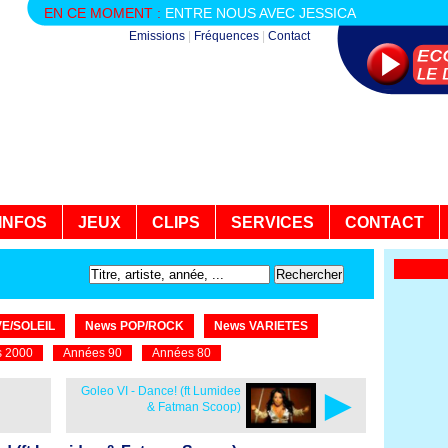
EN CE MOMENT :
ENTRE NOUS AVEC JESSICA
Emissions
|
Fréquences
|
Contact
INFOS
JEUX
CLIPS
SERVICES
CONTACT
E/SOLEIL
News POP/ROCK
News VARIETES
 2000
Années 90
Années 80
►
Goleo VI - Dance! (ft Lumidee
& Fatman Scoop)