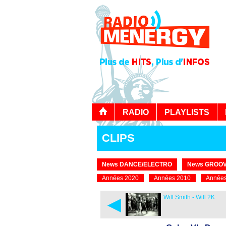
RADIO
PLAYLISTS
CLIPS
News DANCE/ELECTRO
News GROOV
Années 2020
Années 2010
Années
◄
Will Smith - Will 2K