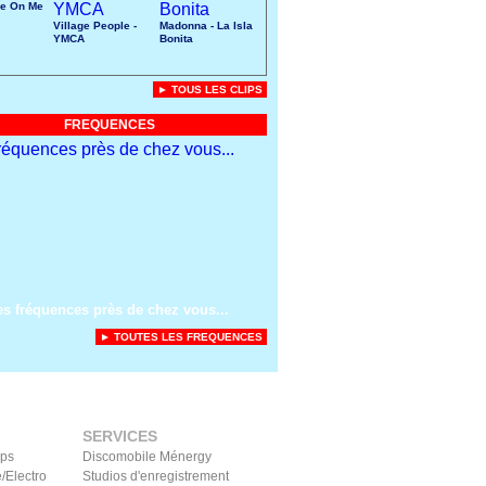
ke On Me
Village People -
Madonna - La Isla
YMCA
Bonita
► TOUS LES CLIPS
FREQUENCES
es fréquences près de chez vous...
► TOUTES LES FREQUENCES
SERVICES
ips
Discomobile Ménergy
/Electro
Studios d'enregistrement