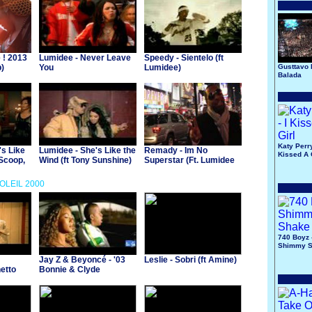
 ! 2013
Lumidee - Never Leave
Speedy - Sientelo (ft
p)
You
Lumidee)
Gusttavo 
Balada
Katy Perry
's Like
Lumidee - She's Like the
Remady - Im No
Kissed A 
 Scoop,
Wind (ft Tony Sunshine)
Superstar (Ft. Lumidee
& Chase Manhattan)
SOLEIL 2000
740 Boyz 
Shimmy 
Jay Z & Beyoncé - '03
Leslie - Sobri (ft Amine)
etto
Bonnie & Clyde