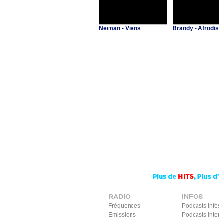
Neïman - Viens
Brandy - Afrodis
RADIO
INFOS
Fréquences
Podcasts Info
Emissions
Podcasts Inte