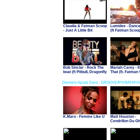
Claudia & Fatman Scoop
Lumidee - Dance
- Just A Little Bit
(ft Fatman Scoo
Bob Sinclar - Rock The
Mariah Carey - It
boat (ft Pitbull, Dragonfly
That (ft. Fatman
and Fatman Scoop)
Jermaine Dupri)
Derniers Ajouts Dans : GROOVE/R'N'B/RAP/
K.Maro - Femme Like U
Matt Houston -
Cendrillon Du Gh