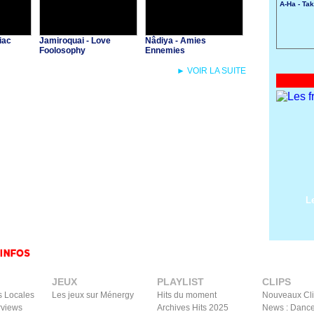
A-Ha - Ta
iac
Jamiroquai - Love
Nâdiya - Amies
Foolosophy
Ennemies
► VOIR LA SUITE
L
JEUX
PLAYLIST
CLIPS
s Locales
Les jeux sur Ménergy
Hits du moment
Nouveaux Cl
rviews
Archives Hits 2025
News : Dance