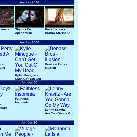
Années 2010
Lima -
Shy'm - En
Duck Sauce -
Apesanteur
Barbra Streisand
Années 2000
 - I
Benassi Bros -
Girl
Illusion
Kylie Minogue -
Can't Get You Out
Of My Head
Années 90
Faithless -
Insomnia
-
Shake
Lenny Kravitz -
Are You Gonna Go
My Way
Années 80