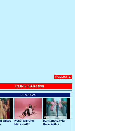
PUBLICITE
CLIPS / Sélection
2024/2025
Si Antes
Rosé & Bruno
Damiano David -
a
Mars - APT.
Born With a
Broken Heart