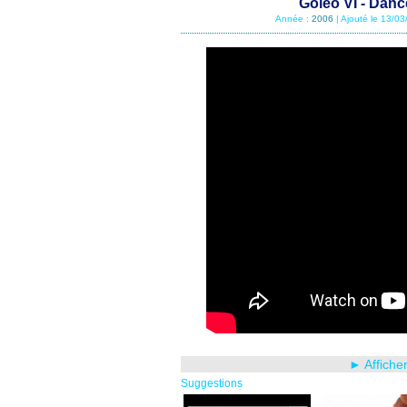
Goleo VI - Danc
Année :
2006
| Ajouté le 13/0
► Affiche
Suggestions