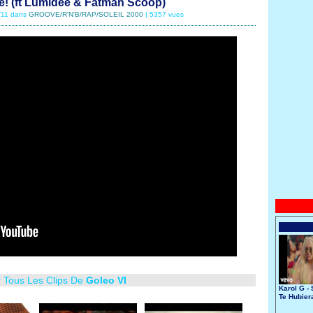
e! (ft Lumidee & Fatman Scoop)
3/11 dans
GROOVE/R'N'B/RAP/SOLEIL 2000
| 5357 vues
r Tous Les Clips De
Goleo VI
Karol G - 
Te Hubier
Conocido