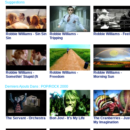
Suggestions
Robbie Williams - Sin Sin
Robbie Williams -
Robbie Williams - Feel
Sin
Tripping
Robbie Williams -
Robbie Williams -
Robbie Williams -
Somethin' Stupid (ft
Freedom
Morning Sun
Nicole Kidman)
Derniers Ajouts Dans : POP/ROCK 2000
The Servant - Orchestra
Bon Jovi - It's My Life
The Cranberries - Jus
My Imagination