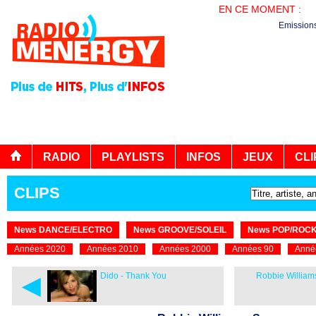
EN CE MOMENT :
PL
Emission
RADIO
PLAYLISTS
INFOS
JEUX
CLI
CLIPS
News DANCE/ELECTRO
News GROOVE/SOLEIL
News POP/ROC
Années 2020
Années 2010
Années 2000
Années 90
Anné
◄
Dido - Thank You
Robbie Williams