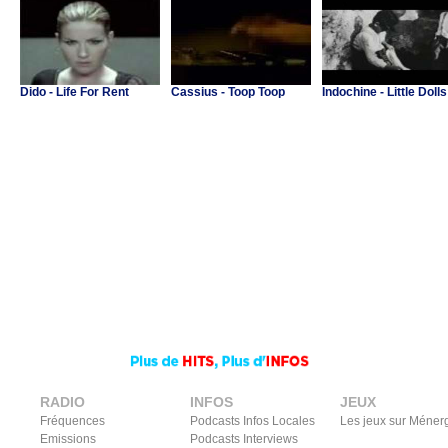
Dido - Life For Rent
Cassius - Toop Toop
Indochine - Little Dolls
RADIO
INFOS
JEUX
Fréquences
Podcasts Infos Locales
Les jeux sur Méner
Emissions
Podcasts Interviews