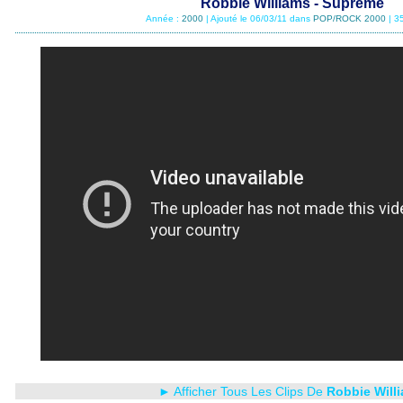
Robbie Williams - Supreme
Année :
2000
| Ajouté le 06/03/11 dans
POP/ROCK 2000
| 3
► Afficher Tous Les Clips De
Robbie Will