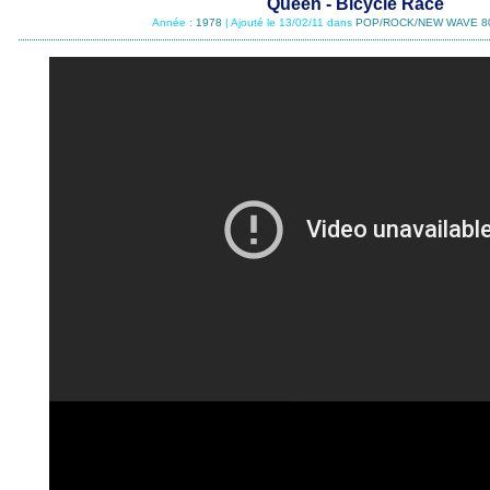
Queen - Bicycle Race
Année :
1978
| Ajouté le 13/02/11 dans
POP/ROCK/NEW WAVE 8