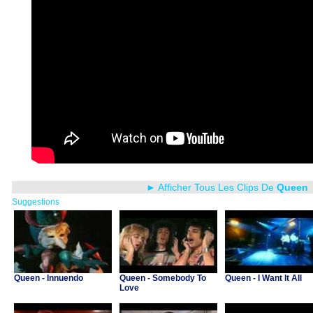
► Afficher Tous Les Clips De
Queen
Suggestions
Queen - Innuendo
Queen - Somebody To
Queen - I Want It All
Love