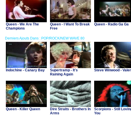
Queen - We Are The
Queen - I Want To Break
Queen - Radio Ga Ga
Champions
Free
Derniers Ajouts Dans : POP/ROCK/NEW WAVE 80
Indochine - Canary Bay
Supertramp - It's
Steve Winwood - Valer
Raining Again
Queen - Killer Queen
Dire Straits - Brothers In
Scorpions - Still Lovin
Arms
You