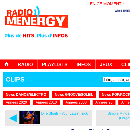
EN CE MOMENT :
BO
Emission
RADIO
PLAYLISTS
INFOS
JEUX
CLI
CLIPS
News DANCE/ELECTRO
News GROOVE/SOLEIL
News POP/ROC
Années 2020
Années 2010
Années 2000
Années 90
Anné
◄
Dire Straits - Your Latest Trick
Simple Minds 
(Forge