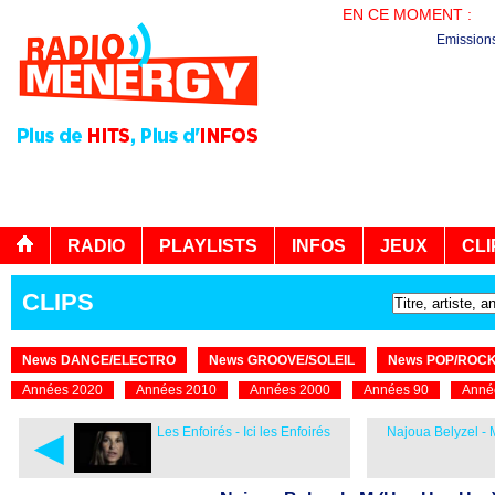
EN CE MOMENT :
PL
Emission
RADIO
PLAYLISTS
INFOS
JEUX
CLI
CLIPS
News DANCE/ELECTRO
News GROOVE/SOLEIL
News POP/ROC
Années 2020
Années 2010
Années 2000
Années 90
Anné
◄
Les Enfoirés - Ici les Enfoirés
Najoua Belyzel -