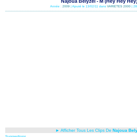
Najoua Belyzel - M (Hey Hey Hey
Année :
2009
| Ajouté le 13/02/11 dans
VARIETES 2000
| 2
► Afficher Tous Les Clips De
Najoua Bely
Suggestions