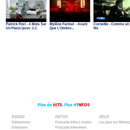
Patrick Fiori - 4 Mots Sur
Mylène Farmer - Avant
Corneille - Comme un
Un Piano (avec J.J.
Que L'Ombre...
fils
Goldman & C.Ricol)
RADIO
INFOS
JEUX
Fréquences
Podcasts Infos Locales
Les jeux sur Méner
Emissions
Podcasts Interviews