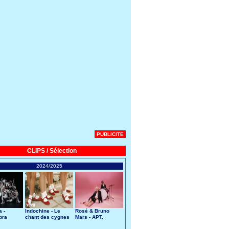
PUBLICITE
CLIPS / Sélection
2024/2025
 -
Indochine - Le
Rosé & Bruno
bra
chant des cygnes
Mars - APT.