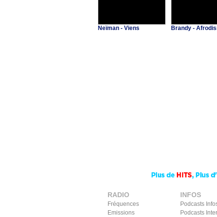
Neïman - Viens
Brandy - Afrodis
RADIO
INFOS
Fréquences
Podcasts Info
Emissions
Podcasts Inte