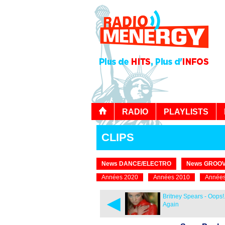
RADIO
PLAYLISTS
CLIPS
News DANCE/ELECTRO
News GROOV
Années 2020
Années 2010
Années
◄
Britney Spears - Oops!..
Again