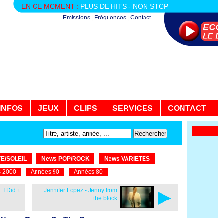
EN CE MOMENT :
PLUS DE HITS - NON STOP
Emissions
|
Fréquences
|
Contact
INFOS
JEUX
CLIPS
SERVICES
CONTACT
E/SOLEIL
News POP/ROCK
News VARIETES
 2000
Années 90
Années 80
►
.I Did It
Jennifer Lopez - Jenny from
the block