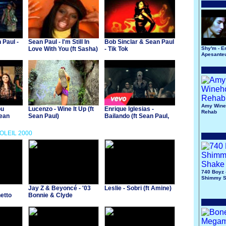
 Paul -
Sean Paul - I'm Still In
Bob Sinclar & Sean Paul
Love With You (ft Sasha)
- Tik Tok
Shy'm - E
Apesante
Amy Wine
ou
Lucenzo - Wine It Up (ft
Enrique Iglesias -
Rehab
ean
Sean Paul)
Bailando (ft Sean Paul,
Descemer Bueno, Gente
De Zona)
SOLEIL 2000
740 Boyz 
Shimmy 
Jay Z & Beyoncé - '03
Leslie - Sobri (ft Amine)
etto
Bonnie & Clyde