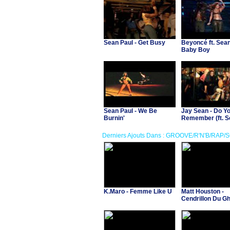
Sean Paul - Get Busy
Beyoncé ft. Sean
Baby Boy
Sean Paul - We Be
Jay Sean - Do Y
Burnin'
Remember (ft. S
Paul, Lil Jon)
Derniers Ajouts Dans : GROOVE/R'N'B/RAP/
K.Maro - Femme Like U
Matt Houston -
Cendrillon Du Gh