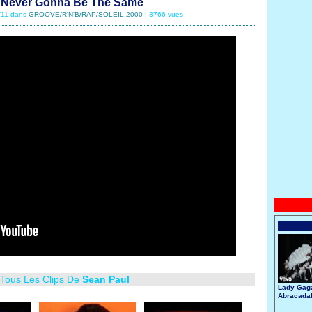
- Never Gonna Be The Same
2/11 dans
GROOVE/R'N'B/RAP/SOLEIL 2000
| 3766 vues
 Tous Les Clips De
Sean Paul
Lady Gaga
Abracada