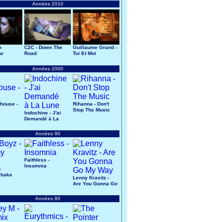
Années 2010
n
C2C - Down The
Guillaume Grand -
ur
Road
Toi Et Moi
Années 2000
house -
Rihanna - Don't
Stop The Music
Indochine - J'ai
Demandé à La
Lune
Années 90
Faithless -
Insomnia
-
Shake
Lenny Kravitz -
Are You Gonna Go
My Way
Années 80