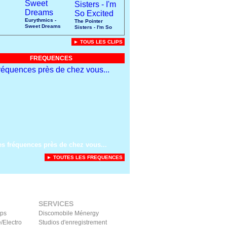
Eurythmics -
The Pointer
Sweet Dreams
Sisters - I'm So
Excited
► TOUS LES CLIPS
FREQUENCES
es fréquences près de chez vous...
► TOUTES LES FREQUENCES
SERVICES
ips
Discomobile Ménergy
/Electro
Studios d'enregistrement