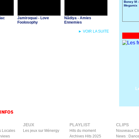
Boney M -
Megamix
iac
Jamiroquai - Love
Nâdiya - Amies
Foolosophy
Ennemies
► VOIR LA SUITE
L
JEUX
PLAYLIST
CLIPS
s Locales
Les jeux sur Ménergy
Hits du moment
Nouveaux Cl
rviews
Archives Hits 2025
News : Dance