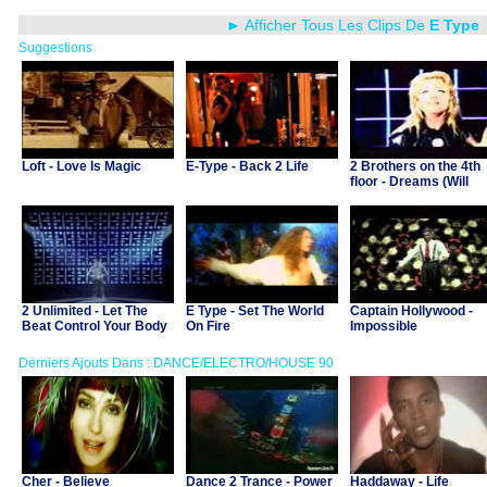
► Afficher Tous Les Clips De
E Type
Suggestions
Loft - Love Is Magic
E-Type - Back 2 Life
2 Brothers on the 4th
floor - Dreams (Will
come alive)
2 Unlimited - Let The
E Type - Set The World
Captain Hollywood -
Beat Control Your Body
On Fire
Impossible
Derniers Ajouts Dans : DANCE/ELECTRO/HOUSE 90
Cher - Believe
Dance 2 Trance - Power
Haddaway - Life