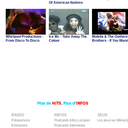
Of American Natives
Whirlpool Productions -
Ice Mc - Take Away The
Molella & The Outhere
From Disco To Disco
Colour
Brothers - If You Wan
Party
RADIO
INFOS
JEUX
Fréquences
Podcasts Infos Locales
Les jeux sur Méner
Emissions
Podcasts Interviews