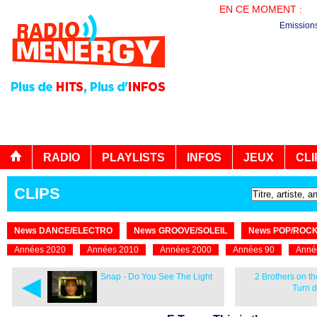
EN CE MOMENT :
PL
Emission
RADIO
PLAYLISTS
INFOS
JEUX
CLI
CLIPS
News DANCE/ELECTRO
News GROOVE/SOLEIL
News POP/ROC
Années 2020
Années 2010
Années 2000
Années 90
Anné
◄
Snap - Do You See The Light
2 Brothers on the
Turn 