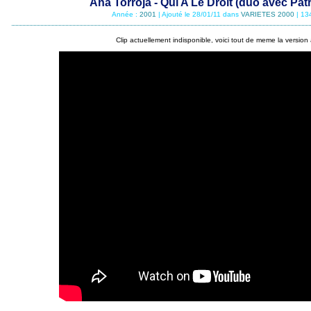
Ana Torroja - Qui A Le Droit (duo avec Patr
Année :
2001
| Ajouté le 28/01/11 dans
VARIETES 2000
| 13
Clip actuellement indisponible, voici tout de meme la version 