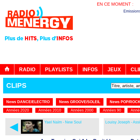
EN CE MOMENT :
LE
Emission
RADIO
PLAYLISTS
INFOS
JEUX
CLI
CLIPS
News DANCE/ELECTRO
News GROOVE/SOLEIL
News POP/ROC
Années 2020
Années 2010
Années 2000
Années 90
Anné
◄
Yael Naïm - New Soul
Louisy Joseph - Assi