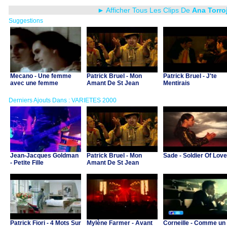
► Afficher Tous Les Clips De
Ana Torro
Suggestions
Mecano - Une femme
Patrick Bruel - Mon
Patrick Bruel - J'te
avec une femme
Amant De St Jean
Mentirais
Derniers Ajouts Dans : VARIETES 2000
Jean-Jacques Goldman
Patrick Bruel - Mon
Sade - Soldier Of Love
- Petite Fille
Amant De St Jean
Patrick Fiori - 4 Mots Sur
Mylène Farmer - Avant
Corneille - Comme un