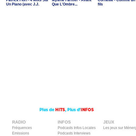
Patrick Fiori - 4 Mots Sur
Mylène Farmer - Avant
Corneille - Comme un
Un Piano (avec J.J.
Que L'Ombre...
fils
Goldman & C.Ricol)
RADIO
INFOS
JEUX
Fréquences
Podcasts Infos Locales
Les jeux sur Méner
Emissions
Podcasts Interviews