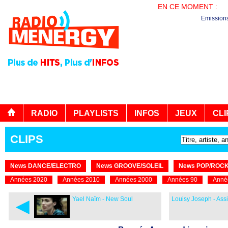
EN CE MOMENT :
PL
Emission
RADIO
PLAYLISTS
INFOS
JEUX
CLI
CLIPS
News DANCE/ELECTRO
News GROOVE/SOLEIL
News POP/ROC
Années 2020
Années 2010
Années 2000
Années 90
Anné
◄
Yael Naïm - New Soul
Louisy Joseph - Assi