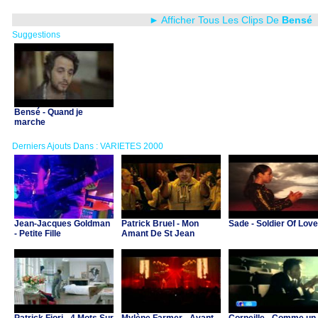
► Afficher Tous Les Clips De
Bensé
Suggestions
Bensé - Quand je
marche
Derniers Ajouts Dans : VARIETES 2000
Jean-Jacques Goldman
Patrick Bruel - Mon
Sade - Soldier Of Love
- Petite Fille
Amant De St Jean