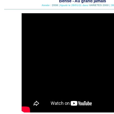
Bensé - Au grand jamais
Année :
2008
| Ajouté le 28/01/11 dans
VARIETES 2000
| 3