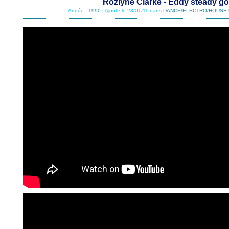
Rozlyne Clarke - Eddy steady go
Année :
1990
| Ajouté le 28/01/11 dans
DANCE/ELECTRO/HOUSE 