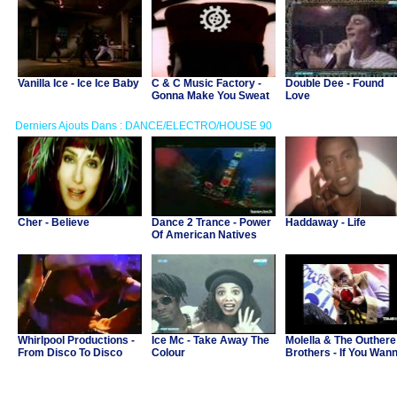
Vanilla Ice - Ice Ice Baby
C & C Music Factory -
Double Dee - Found
Gonna Make You Sweat
Love
(Everybody Dance Now)
Derniers Ajouts Dans : DANCE/ELECTRO/HOUSE 90
Cher - Believe
Dance 2 Trance - Power
Haddaway - Life
Of American Natives
Whirlpool Productions -
Ice Mc - Take Away The
Molella & The Outhere
From Disco To Disco
Colour
Brothers - If You Wan
Party