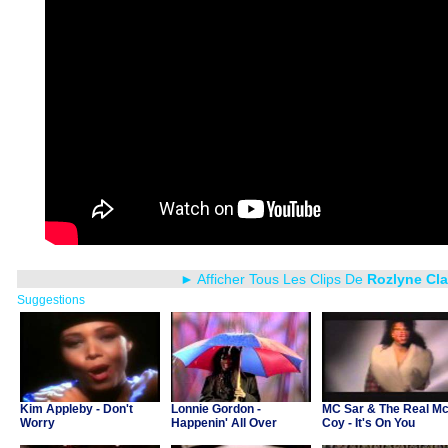
► Afficher Tous Les Clips De
Rozlyne Cla
Suggestions
Kim Appleby - Don't
Lonnie Gordon -
MC Sar & The Real M
Worry
Happenin' All Over
Coy - It's On You
Again