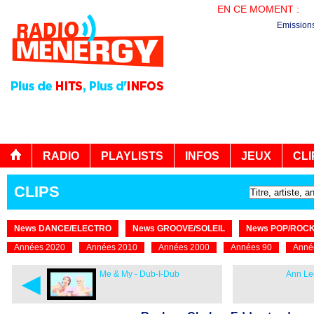
EN CE MOMENT :
LA
Emission
RADIO
PLAYLISTS
INFOS
JEUX
CLI
CLIPS
News DANCE/ELECTRO
News GROOVE/SOLEIL
News POP/ROC
Années 2020
Années 2010
Années 2000
Années 90
Anné
◄
Me & My - Dub-I-Dub
Ann Le