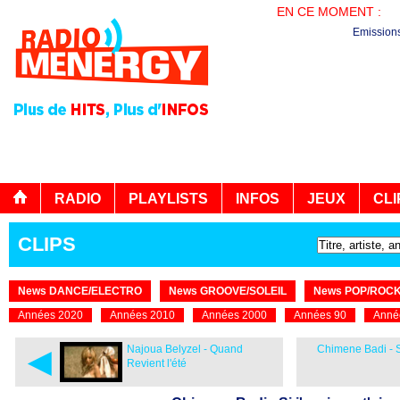
EN CE MOMENT :
PL
Emission
RADIO
PLAYLISTS
INFOS
JEUX
CLI
CLIPS
News DANCE/ELECTRO
News GROOVE/SOLEIL
News POP/ROC
Années 2020
Années 2010
Années 2000
Années 90
Anné
◄
Najoua Belyzel - Quand
Chimene Badi - Si
Revient l'été