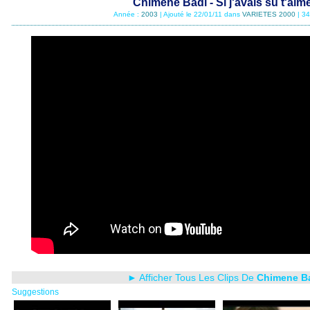
Chimene Badi - Si j'avais su t'aim
Année :
2003
| Ajouté le 22/01/11 dans
VARIETES 2000
| 3
► Afficher Tous Les Clips De
Chimene B
Suggestions