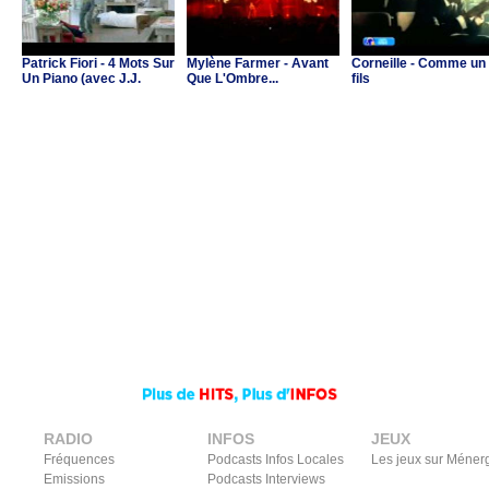
Patrick Fiori - 4 Mots Sur
Mylène Farmer - Avant
Corneille - Comme un
Un Piano (avec J.J.
Que L'Ombre...
fils
Goldman & C.Ricol)
RADIO
INFOS
JEUX
Fréquences
Podcasts Infos Locales
Les jeux sur Méner
Emissions
Podcasts Interviews