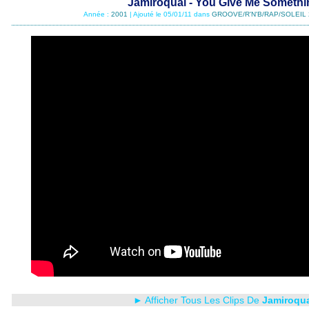
Jamiroquai - You Give Me Somethi
Année :
2001
| Ajouté le 05/01/11 dans
GROOVE/R'N'B/RAP/SOLEIL 
► Afficher Tous Les Clips De
Jamiroqu