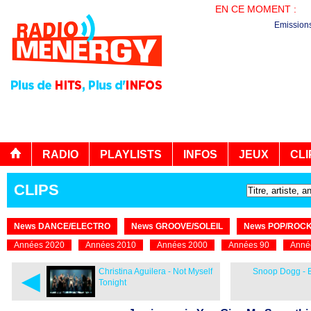
EN CE MOMENT :
EN
Emission
RADIO
PLAYLISTS
INFOS
JEUX
CLI
CLIPS
News DANCE/ELECTRO
News GROOVE/SOLEIL
News POP/ROC
Années 2020
Années 2010
Années 2000
Années 90
Anné
◄
Christina Aguilera - Not Myself
Snoop Dogg - Be
Tonight