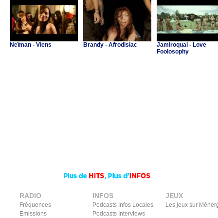
Neïman - Viens
Brandy - Afrodisiac
Jamiroquai - Love
Foolosophy
RADIO
INFOS
JEUX
Fréquences
Podcasts Infos Locales
Les jeux sur Méner
Emissions
Podcasts Interviews