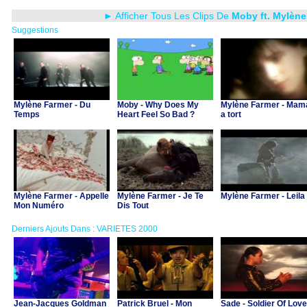
► Afficher Tous Les Clips De
Moby ft. Mylène
Suggestions
Mylène Farmer - Du
Moby - Why Does My
Mylène Farmer - Mam
Temps
Heart Feel So Bad ?
a tort
Mylène Farmer - Appelle
Mylène Farmer - Je Te
Mylène Farmer - Leila
Mon Numéro
Dis Tout
Derniers Ajouts Dans : VARIETES 2000
Jean-Jacques Goldman
Patrick Bruel - Mon
Sade - Soldier Of Love