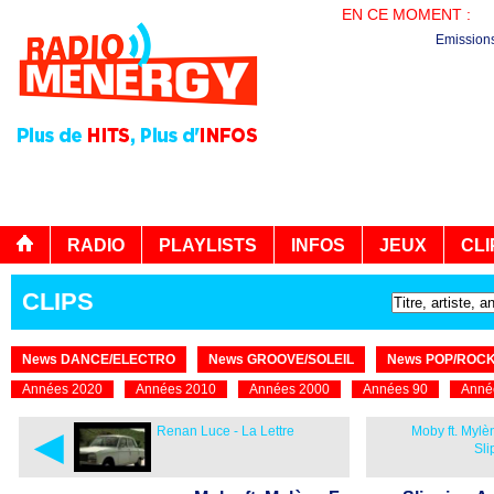
EN CE MOMENT :
PL
Emission
RADIO
PLAYLISTS
INFOS
JEUX
CLI
CLIPS
News DANCE/ELECTRO
News GROOVE/SOLEIL
News POP/ROC
Années 2020
Années 2010
Années 2000
Années 90
Anné
◄
Renan Luce - La Lettre
Moby ft. Mylè
Sli