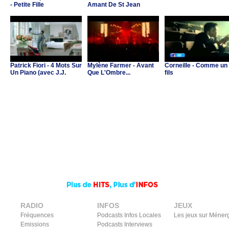
- Petite Fille
Amant De St Jean
Patrick Fiori - 4 Mots Sur
Mylène Farmer - Avant
Corneille - Comme un
Un Piano (avec J.J.
Que L'Ombre...
fils
Goldman & C.Ricol)
RADIO
INFOS
JEUX
Fréquences
Podcasts Infos Locales
Les jeux sur Méner
Emissions
Podcasts Interviews